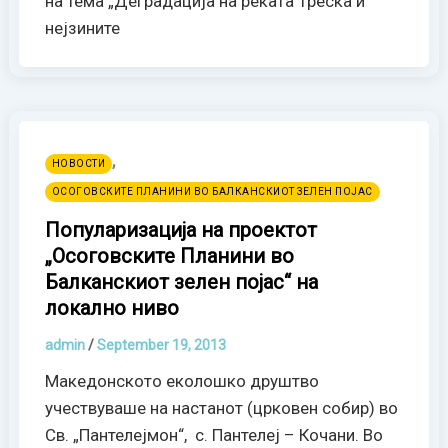
на тема „Деградација на реката Треска и
нејзините
,
НОВОСТИ
ОСОГОВСКИТЕ ПЛАНИНИ ВО БАЛКАНСКИОТ ЗЕЛЕН ПОЈАС
Популаризација на проектот
„Осоговските Планини во
Балканскиот зелен појас“ на
локално ниво
admin
/
September 19, 2013
Македонското еколошко друштво
учествуваше на настанот (црковен собир) во
Св. „Пантелејмон“, с. Пантелеј – Кочани. Во