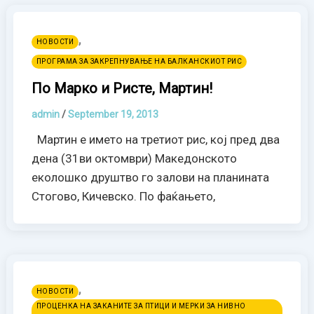
,
НОВОСТИ
ПРОГРАМА ЗА ЗАКРЕПНУВАЊЕ НА БАЛКАНСКИОТ РИС
По Марко и Ристе, Мартин!
admin
/
September 19, 2013
Мартин е името на третиот рис, кој пред два
дена (31ви октомври) Македонското
еколошко друштво го залови на планината
Стогово, Кичевско. По фаќањето,
,
НОВОСТИ
ПРОЦЕНКА НА ЗАКАНИТЕ ЗА ПТИЦИ И МЕРКИ ЗА НИВНО