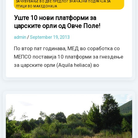
ЗАЧУВУВАЊЕ ВО ДВЕ ПРЕДЛОГ ЗНАЧАЈНИ ПОДРАЧЈА ЗА
ПТИЦИ ВО МАКЕДОНИЈА
Уште 10 нови платфoрми за
царските орли од Овче Поле!
admin
/
September 19, 2013
По втор пат годинава, МЕД во соработка со
МЕПСО поставија 10 платформи за гнездење
за царските орли (Aquila heliaca) во