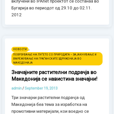
вклучени во IPAnet проектот се состанаа во
Бугарија во периодот од 29.10 до 02.11.
2012
,
НОВОСТИ
ПОВРЗУВАЊЕ НА ЛУЃЕТО СО ПРИРОДАТА – ЗАЈАКНУВАЊЕ И
ВМРЕЖУВАЊЕ НА ГРАЃАНСКИТЕ ЗДРУЖЕНИЈА ВО
МАКЕДОНИЈА
Значајните растителни подрачја во
Македонија се навистина значајни!
admin
/
September 19, 2013
Три значајни растителни подрачја од
Македонија беа тема за изработка на
промотивни материјали, кои воедно се