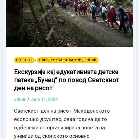
,
НОВОСТИ
ОДБЕЛЕЖУВАЊЕ ВАЖНИ ДЕНОВИ
Екскурзија кај едукативната детска
патека „Бунец“ по повод Светскиот
ден на рисот
admin
/
June 11, 2024
Светскиот ден на рисот, Македонското
еколошко друштво, оваа година да го
одбележа со организирана посета на
ученици од скопското основно