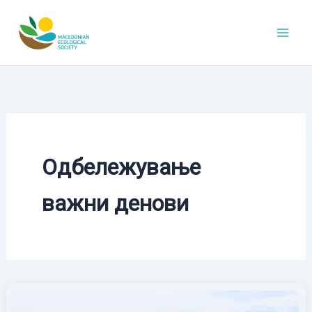
Skip
to
content
Одбележување
важни денови