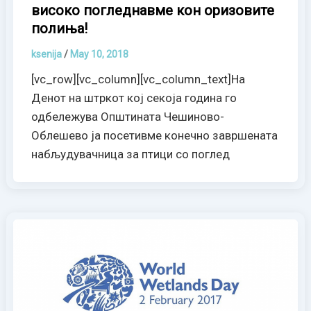
високо погледнавме кон оризовите
полиња!
ksenija
/
May 10, 2018
[vc_row][vc_column][vc_column_text]На
Денот на штркот кој секоја година го
одбележува Општината Чешиново-
Облешево ја посетивме конечно завршената
набљудувачница за птици со поглед