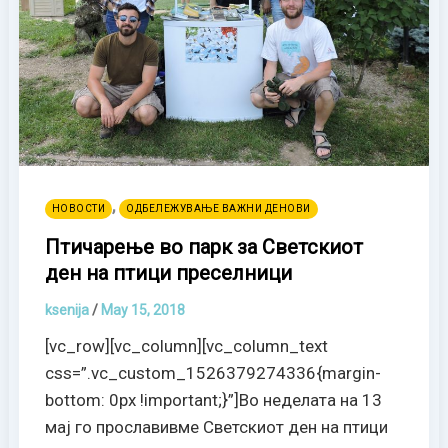
,
НОВОСТИ
ОДБЕЛЕЖУВАЊЕ ВАЖНИ ДЕНОВИ
Птичарење во парк за Светскиот
ден на птици преселници
ksenija
/
May 15, 2018
[vc_row][vc_column][vc_column_text
css=”.vc_custom_1526379274336{margin-
bottom: 0px !important;}”]Во неделата на 13
мај го прославивме Светскиот ден на птици