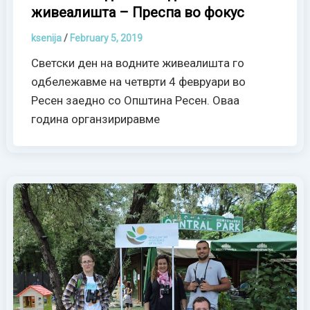
живеалишта – Преспа во фокус
ksenija
/
February 5, 2019
Светски ден на водните живеалишта го
одбележавме на четврти 4 февруари во
Ресен заедно со Општина Ресен. Оваа
година органзириравме