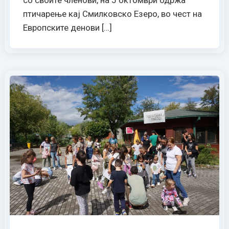
со своите членови, на 5 октомври одржа
птичарење кај Смилковско Езеро, во чест на
Европските денови […]