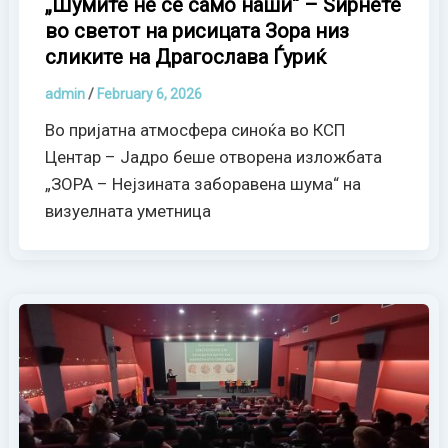
„Шумите не се само наши“ – Ѕирнете
во светот на рисицата Зора низ
сликите на Драгослава Ѓуриќ
admin
/
February 6, 2026
Во пријатна атмосфера синоќа во КСП
Центар – Јадро беше отворена изложбата
„ЗОРА – Нејзината заборавена шума“ на
визуелната уметница