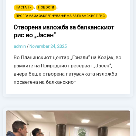
,
,
НАСТАНИ
НОВОСТИ
ПРОГРАМА ЗА ЗАКРЕПНУВАЊЕ НА БАЛКАНСКИОТ РИС
Отворена изложба за балканскиот
рис во „Јасен“
admin
/
November 24, 2025
Во Планинскиот центар „Гризли“ на Козјак, во
рамките на Природниот резерват „Јасен“,
вчера беше отворена патувачката изложба
посветена на балканскиот