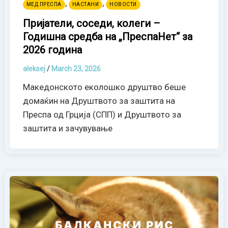
,
,
МЕД ПРЕСПА
НАСТАНИ
НОВОСТИ
Пријатели, соседи, колеги –
Годишна средба на „ПреспаНет“ за
2026 година
aleksej
/
March 23, 2026
Македонското еколошко друштво беше
домаќин на Друштвото за заштита на
Преспа од Грција (СПП) и Друштвото за
заштита и зачувување