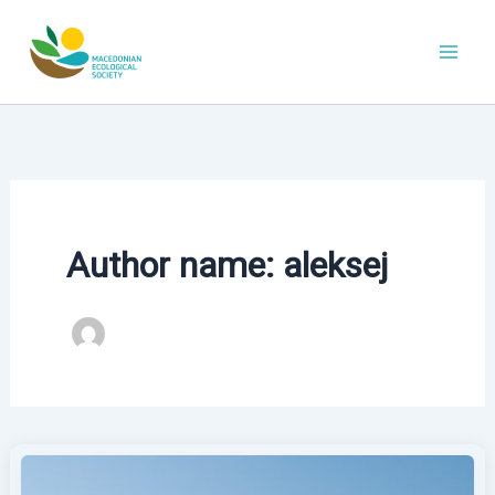
Skip
to
content
Author name: aleksej