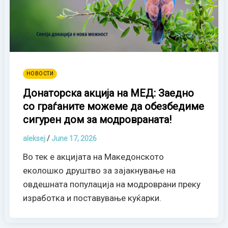
НОВОСТИ
Донаторска акција на МЕД: Заедно
со граѓаните можеме да обезбедиме
сигурен дом за модровраната!
aleksej
/
June 17, 2026
Во тек е акцијата на Македонското
еколошко друштво за зајакнување на
овдешната популација на модроврани преку
изработка и поставување куќарки.