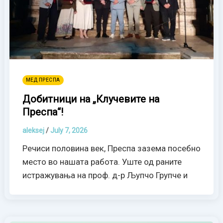
МЕД ПРЕСПА
Добитници на „Клучевите на
Преспа“!
aleksej
/
July 7, 2026
Речиси половина век, Преспа зазема посебно
место во нашата работа. Уште од раните
истражувања на проф. д-р Љупчо Групче и