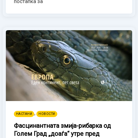
постапка за
,
НАСТАНИ
НОВОСТИ
Фасцинантната змија-рибарка од
Голем Град „доаѓа“ утре пред