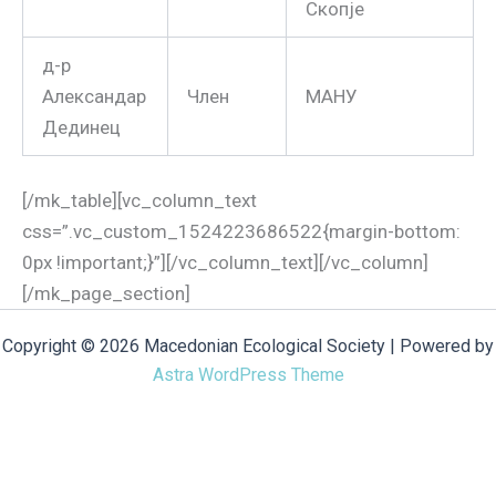
Скопје
д-р
Александар
Член
МАНУ
Дединец
[/mk_table][vc_column_text
css=”.vc_custom_1524223686522{margin-bottom:
0px !important;}”][/vc_column_text][/vc_column]
[/mk_page_section]
Copyright © 2026 Macedonian Ecological Society | Powered by
Astra WordPress Theme