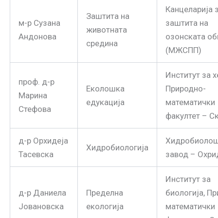
Канцеларија 
Заштита на
м-р Сузана
заштита на
животната
Андонова
озонската об
средина
(
МЖСПП)
Институт за х
проф. д-р
Еколошка
Природно-
Марина
едукација
математички
Стефова
факултет – С
д-р Орхидеја
Хидробиоло
Хидробиологија
Тасевска
завод – Охри
Институт за
д-р Даниела
Пределна
биологија, П
Јовановска
екологија
математички