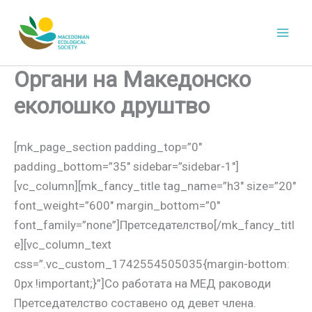
Skip
to
content
Органи на Македонско
еколошко друштво
[mk_page_section padding_top=”0″
padding_bottom=”35″ sidebar=”sidebar-1″]
[vc_column][mk_fancy_title tag_name=”h3″ size=”20″
font_weight=”600″ margin_bottom=”0″
font_family=”none”]Претседателство[/mk_fancy_titl
e][vc_column_text
css=”.vc_custom_1742554505035{margin-bottom:
0px !important;}”]Со работата на МЕД раководи
Претседателство составено од девет члена.