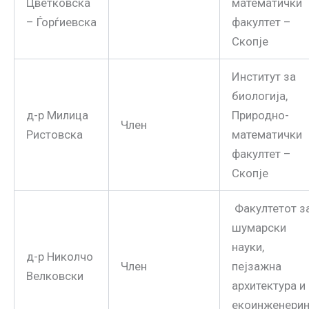
Цветковска
математички
– Ѓорѓиевска
факултет –
Скопје
Институт за
биологија,
д-р Милица
Природно-
Член
Ристовска
математички
факултет –
Скопје
Факултетот з
шумарски
науки,
д-р Николчо
Член
пејзажна
Велковски
архитектура и
екоинженерин