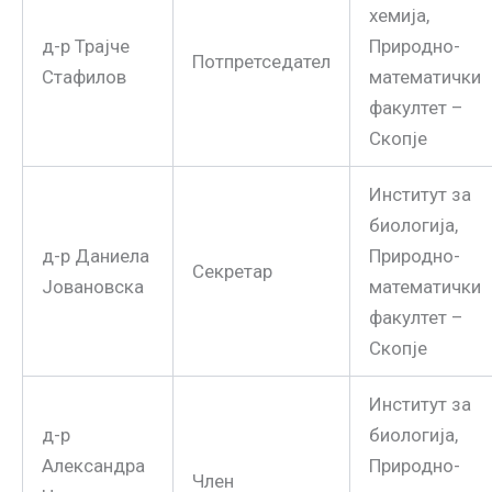
хемија,
д-р Трајче
Природно-
Потпретседател
Стафилов
математички
факултет –
Скопје
Институт за
биологија,
д-р Даниела
Природно-
Секретар
Јовановска
математички
факултет –
Скопје
Институт за
д-р
биологија,
Александра
Природно-
Член