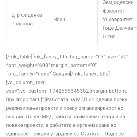
Земјоделски
факултет,
д-р Фиданка
Член
Универзитет
Трајкова
Гоце Делчев 
Штип
[/mk_table][mk_fancy_title tag_name=”h3″ size=”20″
font_weight=”600″ margin_bottom=”0″
font_family=”none”]Секции[/mk_fancy_title]
[vc_column_text
css=”.vc_custom_1742555345302{margin-bottom:
0px !important;}”]Работата на МЕД се одвива преку
реализирање проекти и преку организираност во
секции. Денес МЕД работи на имплементација на
повеќе проекти, а работата е организирана во
единаесет секции утврдени со Статутот. Овде се