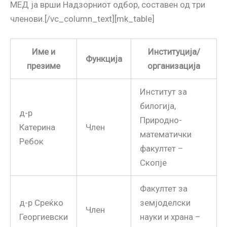
МЕД ја врши Надзорниот одбор, составен од три
членови.[/vc_column_text][mk_table]
Име и
Институција/
Функција
презиме
организација
Институт за
билогија,
д-р
Природно-
Катерина
Член
математички
Ребок
факултет –
Скопје
Факултет за
д-р Среќко
земјоделски
Член
Георгиевски
науки и храна –