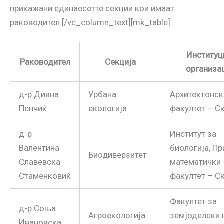
прикажани единаесетте секции кои имаат
раководител.[/vc_column_text][mk_table]
Институц
Раководител
Секција
организа
д-р Дивна
Урбана
Архитектонск
Пенчиќ
екологија
факултет – С
д-р
Институт за
Валентина
биологија, П
Биодиверзитет
Славевска
математички
Стаменковиќ
факултет – С
Факултет за
д-р Соња
Агроекологија
земјоделски 
Ивановска