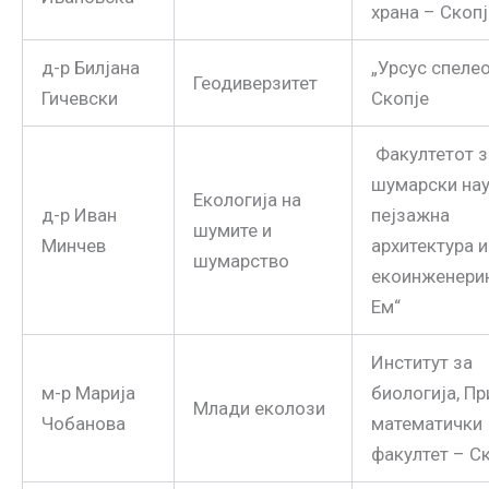
храна – Скопј
д-р Билјана
„Урсус спелео
Геодиверзитет
Гичевски
Скопје
Факултетот з
шумарски нау
Екологија на
д-р Иван
пејзажна
шумите и
Минчев
архитектура и
шумарство
екоинженерин
Ем“
Институт за
м-р Maрија
биологија, П
Млади еколози
Чобанова
математички
факултет – С