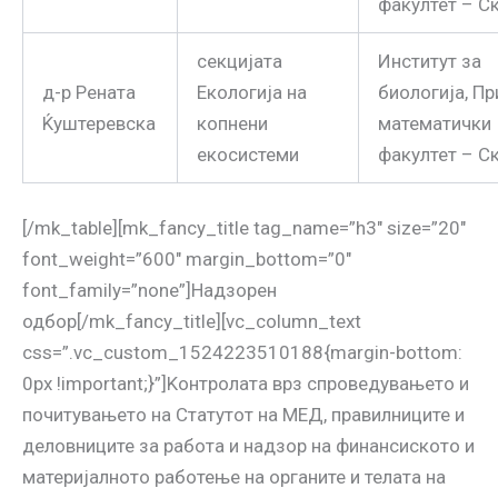
факултет – С
секцијата
Институт за
д-р Рената
Екологија на
биологија, П
Ќуштеревска
копнени
математички
екосистеми
факултет – С
[/mk_table][mk_fancy_title tag_name=”h3″ size=”20″
font_weight=”600″ margin_bottom=”0″
font_family=”none”]Надзорен
одбор[/mk_fancy_title][vc_column_text
css=”.vc_custom_1524223510188{margin-bottom:
0px !important;}”]Kонтролата врз спроведувањето и
почитувањето на Статутот на МЕД, правилниците и
деловниците за работа и надзор на финансиското и
материјалното работење на органите и телата на