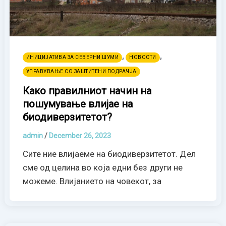
,
,
ИНИЦИЈАТИВА ЗА СЕВЕРНИ ШУМИ
НОВОСТИ
УПРАВУВАЊЕ СО ЗАШТИТЕНИ ПОДРАЧЈА
Како правилниот начин на
пошумување влијае на
биодиверзитетот?
admin
/
December 26, 2023
Сите ние влијаеме на биодиверзитетот. Дел
сме од целина во која едни без други не
можеме. Влијанието на човекот, за