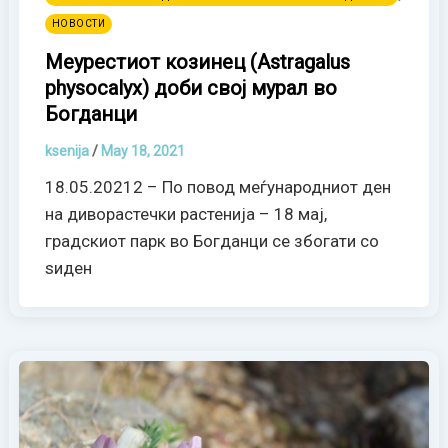
НОВОСТИ
Меурестиот козинец (Astragalus
physocalyx) доби свој мурал во
Богданци
ksenija
/
May 18, 2021
18.05.20212 – По повод меѓународниот ден
на диворастечки растенија – 18 мај,
градскиот парк во Богданци се збогати со
ѕиден