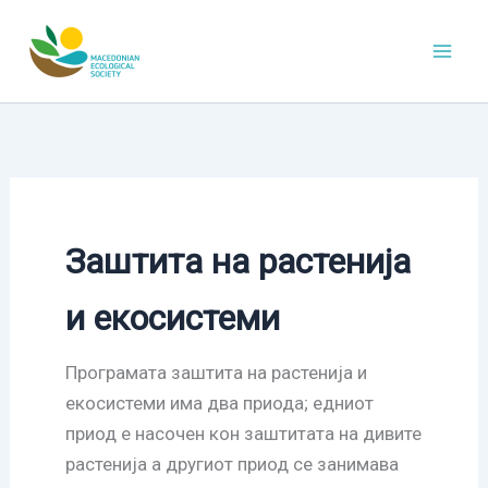
Skip
to
content
Заштита на растенија
и екосистеми
Програмата заштита на растенија и
екосистеми има два приода; едниот
приод е насочен кон заштитата на дивите
растенија а другиот приод се занимава