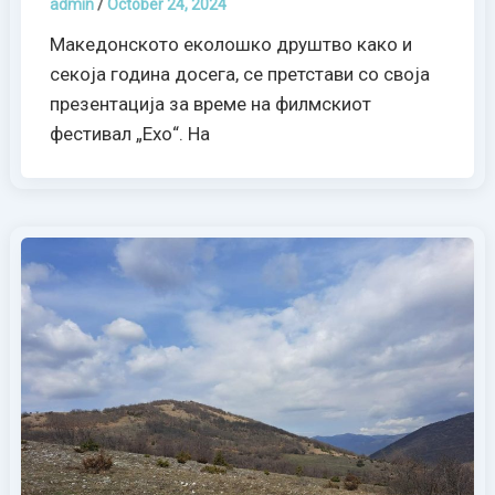
admin
/
October 24, 2024
Македонското еколошко друштво како и
секоја година досега, се претстави со своја
презентација за време на филмскиот
фестивал „Ехо“. На