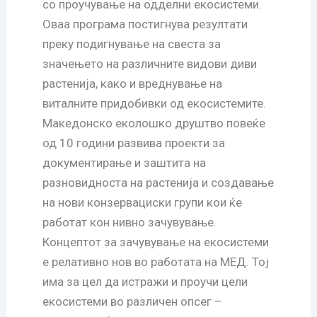
со проучување на одделни екосистеми.
Оваа програма постигнува резултати
преку подигнување на свеста за
значењето на различните видови диви
растенија, како и вреднување на
виталните придобивки од екосистемите.
Македонско еколошко друштво повеќе
од 10 години развива проекти за
документирање и заштита на
разновидноста на растенија и создавање
на нови конзервациски групи кои ќе
работат кон нивно зачувување.
Концептот за зачувување на екосистеми
е релативно нов во работата на МЕД. Тој
има за цел да истражи и проучи цели
екосистеми во различен опсег –