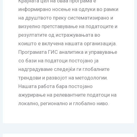
Крајната цел на оваа програма е
информирано носење на одлуки во рамки
на друштвото преку систематизирано и
визуелно претставување на податоците и
резултатите од истражувањата во
коишто е вклучена нашата организација.
Програмата ГИС аналитика и управување
со бази на податоци постојано ја
надградуваме следејќи ги глобалните
трендови и развојот на методологии.
Нашата работа бара постојано
ажурирање на релевантните податоци на
локално, регионално и глобално ниво.