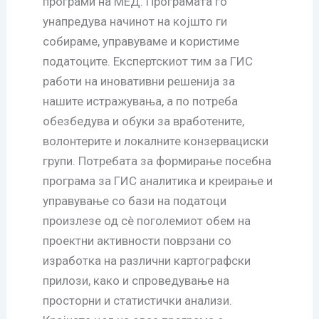
програми на МЕД. Програмата го
унапредува начинот на којшто ги
собираме, управуваме и користиме
податоците. Експертскиот тим за ГИС
работи на иновативни решенија за
нашите истражувања, а по потреба
обезбедува и обуки за вработените,
волонтерите и локалните конзервациски
групи. Потребата за формирање посебна
програма за ГИС аналитика и креирање и
управување со бази на податоци
произлезе од сè поголемиот обем на
проектни активности поврзани со
изработка на различни картографски
прилози, како и спроведување на
просторни и статистички анализи.