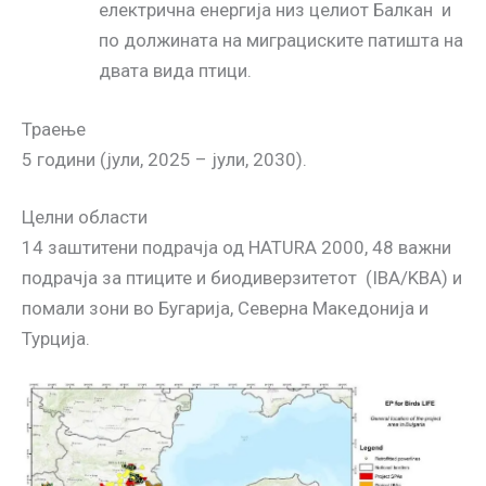
електрична енергија низ целиот Балкан и
по должината на миграциските патишта на
двата вида птици.
Траење
5 години (јули, 2025 – јули, 2030).
Целни области
14 заштитени подрачја од НATURA 2000, 48 важни
подрачја за птиците и биодиверзитетот (IBA/KBA) и
помали зони во Бугарија, Северна Македонија и
Турција.