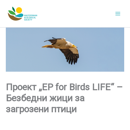
Skip
to
content
Проект „ЕP for Birds LIFE“ –
Безбедни жици за
загрозени птици