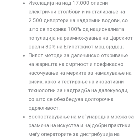
Изолација на над 17.000 опасни
електрични столбови и инсталирање на
2.500 дивертери на надземни водови, со
што се покрива 100% од националната
популација на размножување на Царскиот
орел и 80% на Египетскиот мршојадец;
Пилот методи за далечинско откривање
на жаришта на смртност и поефикасно
насочување на мерките за намалување на
ризик, како и тестирање на иновативни
технологии за надградба на далекуводи,
со што се обезбедува долгорочна
одржливост;
Воспоставување на меѓународна мрежа за
размена на искуства и најдобри практики
меѓу операторите за дистрибуција на