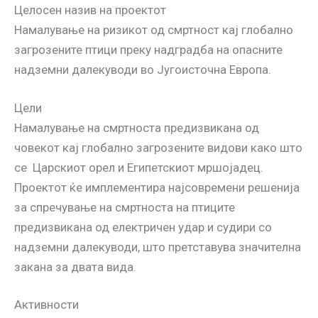
Целосен назив на проектот
Намалување на ризикот од смртност кај глобално
загрозените птици преку надградба на опасните
надземни далекуводи во Југоисточна Европа.
Цели
Намалување на смртноста предизвикана од
човекот кај глобално загрозените видови како што
се Царскиот орел и Египетскиот мршојадец.
Проектот ќе имплементира најсовремени решенија
за спречување на смртноста на птиците
предизвикана од електричен удар и судири со
надземни далекуводи, што претставува значителна
закана за двата вида.
Активности