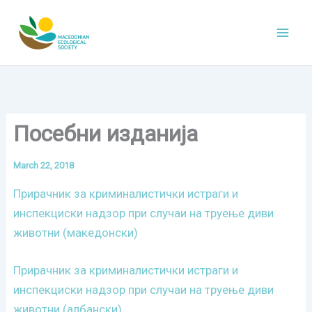
Skip
to
content
Посебни изданија
March 22, 2018
Прирачник за криминалистички истраги и
инспекциски надзор при случаи на труење диви
животни (македонски)
Прирачник за криминалистички истраги и
инспекциски надзор при случаи на труење диви
животни (албански)