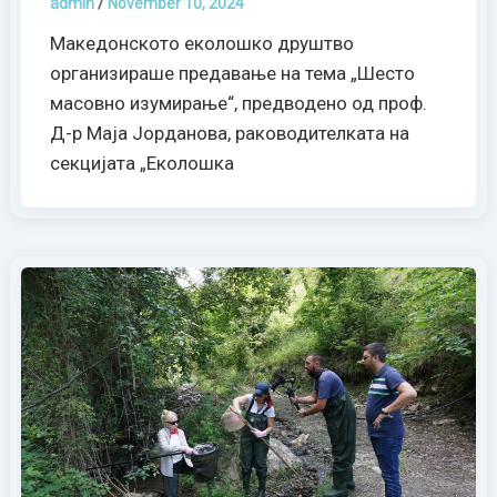
admin
/
November 10, 2024
Македонското еколошко друштво
организираше предавање на тема „Шесто
масовно изумирање“, предводено од проф.
Д-р Маја Јорданова, раководителката на
секцијата „Еколошка