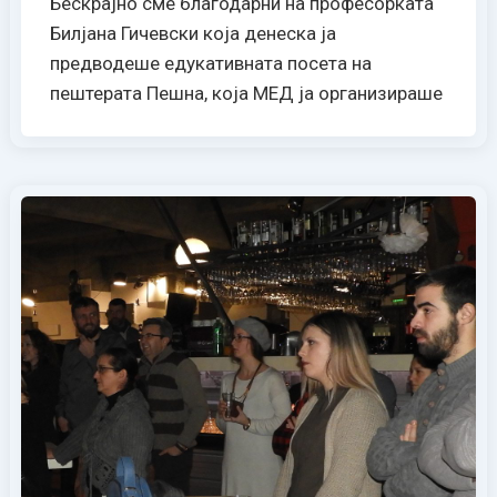
Бескрајно сме благодарни на професорката
Билјана Гичевски која денеска ја
предводеше едукативната посета на
пештерата Пешна, која МЕД ја организираше