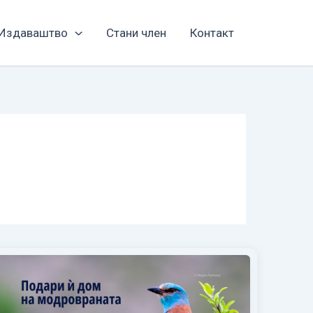
Издаваштво
Стани член
Контакт