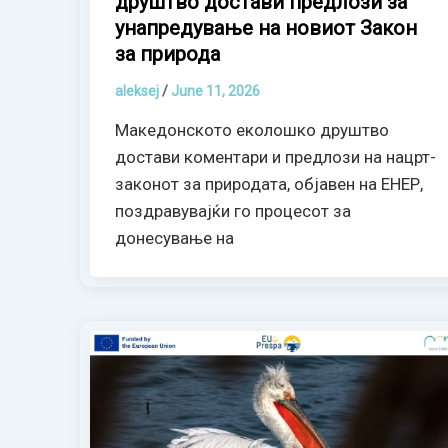
друштво достави предлози за
унапредување на новиот Закон
за природа
aleksej
/
June 11, 2026
Македонското еколошко друштво
достави коментари и предлози на нацрт-
законот за природата, објавен на ЕНЕР,
поздравувајќи го процесот за
донесување на