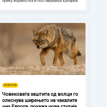
преку изработка и поставување куќарки.
НОВОСТИ
Човековата заштита од волци го
олеснува ширењето на чакалите
низ Европа, покажа нова студија