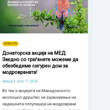
НОВОСТИ
Донаторска акција на МЕД:
Заедно со граѓаните можеме да
обезбедиме сигурен дом за
модровраната!
aleksej
/
June 17, 2026
Во тек е акцијата на Македонското
еколошко друштво за зајакнување на
овдешната популација на модроврани