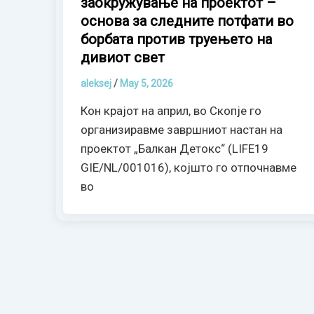
заокружување на проектот –
основа за следните потфати во
борбата против труењето на
дивиот свет
aleksej
/
May 5, 2026
Кон крајот на април, во Скопје го
организиравме завршниот настан на
проектот „Балкан Детокс“ (LIFE19
GIE/NL/001016), којшто го отпочнавме
во