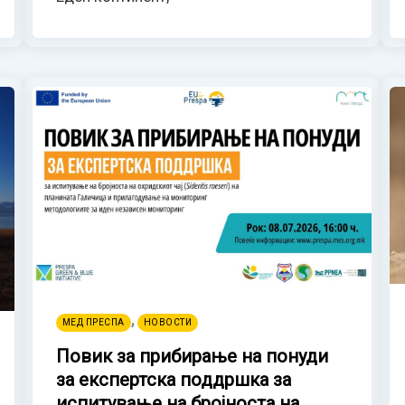
,
МЕД ПРЕСПА
НОВОСТИ
Повик за прибирање на понуди
за експертска поддршка за
испитување на бројноста на