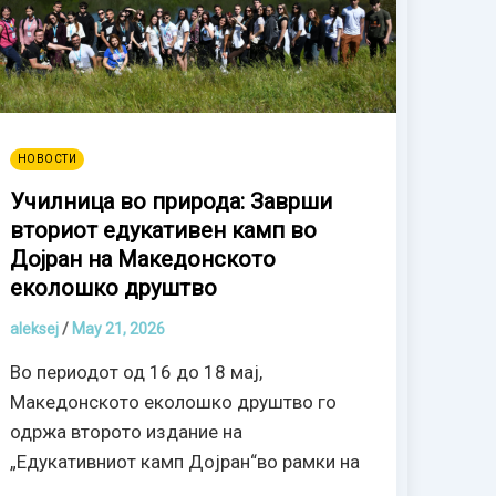
НОВОСТИ
Училница во природа: Заврши
вториот едукативен камп во
Дојран на Македонското
еколошко друштво
aleksej
/
May 21, 2026
Во периодот од 16 до 18 мај,
Македонското еколошко друштво го
одржа второто издание на
„Едукативниот камп Дојран“во рамки на