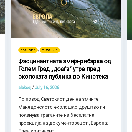
,
НАСТАНИ
НОВОСТИ
Фасцинантната змија-рибарка од
Голем Град „доаѓа“ утре пред
скопската публика во Кинотека
aleksej
/
July 16, 2026
По повод Светскиот ден на змиите,
Македонското еколошко друштво ги
поканува граѓаните на бесплатна
проекција на документарецот „Европа:
Еден континент,