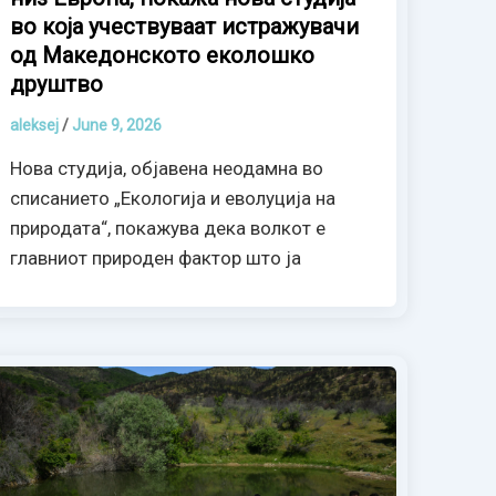
во која учествуваат истражувачи
од Македонското еколошко
друштво
aleksej
/
June 9, 2026
Нова студија, објавена неодамна во
списанието „Екологија и еволуција на
природата“, покажува дека волкот е
главниот природен фактор што ја