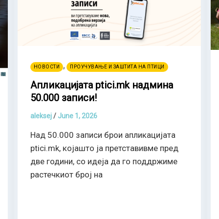
,
НОВОСТИ
ПРОУЧУВАЊЕ И ЗАШТИТА НА ПТИЦИ
Апликацијата ptici.mk надмина
50.000 записи!
aleksej
/
June 1, 2026
Над 50.000 записи брои апликацијата
ptici.mk, којашто ја претставивме пред
две години, со идеја да го поддржиме
растечкиот број на