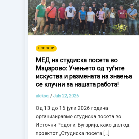
НОВОСТИ
МЕД на студиска посета во
Маџарово: Учењето од туѓите
искуства и размената на знаења
се клучни за нашата работа!
aleksej
/
July 22, 2026
Од 13 до 16 јули 2026 година
организиравме студиска посета во
Источни Родопи, Бугарија, како дел од
проектот „Студиска посета […]