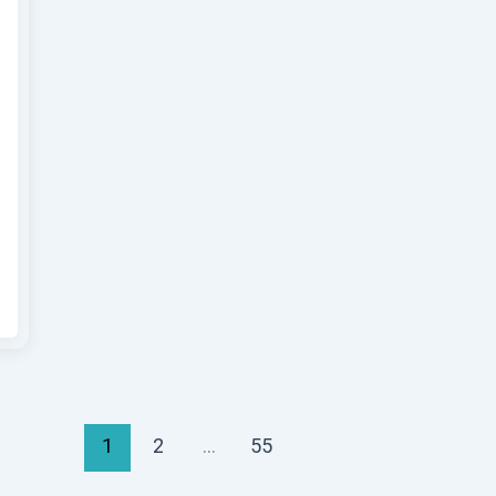
1
2
…
55