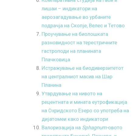
лишаи – индикатори на
аерозагадување во урбаните
подрачја на Скопје, Велес и Тетово
Проучување на биолошката
разновидност на терестричните
гастроподи на планината
Плачковица
Истражување на биодиверзитетот
на централниот масив на Шар
Планина
Утврдување на нивото на
рецентната и мината еутрофикација
на Охридското Езеро со употреба на
дијатомеи како индикатори
Валоризација на
Sphagnum-
овото
тресетиште Буковиќ, Пехчево, и