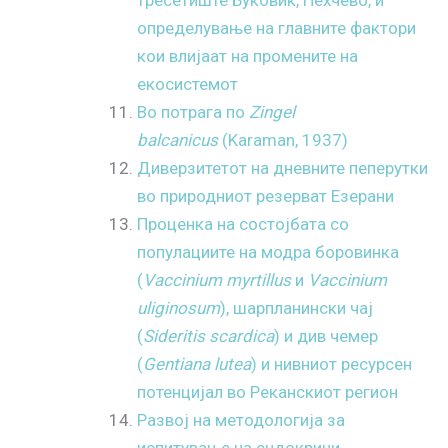
определување на главните фактори
кои влијаат на промените на
екосистемот
Во потрага по
Zingel
balcanicus
(Karaman, 1937)
Диверзитетот на дневните пеперутки
во природниот резерват Езерани
Проценка на состојбата со
популациите на модра боровинка
(
Vaccinium myrtillus
и
Vaccinium
uliginosum
), шарпланински чај
(
Sideritis scardica
) и див чемер
(
Gentiana lutea
) и нивниот ресурсен
потенцијал во Реканскиот регион
Развој на методологија за
испитување на ендокрини