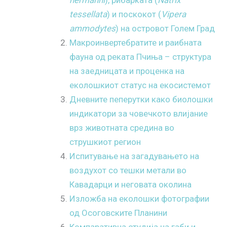
tessellata
) и поскокот (
Vipera
ammodytes
) на островот Голем Град
Макроинвертебратите и раибната
фауна од реката Пчиња – структура
на заедницата и проценка на
еколошкиот статус на екосистемот
Дневните пеперутки како биолошки
индикатори за човечкото влијание
врз животната средина во
струшкиот регион
Испитување на загадувањето на
воздухот со тешки метали во
Кавадарци и неговата околина
Изложба на еколошки фотографии
од Осоговските Планини
Компаративна студија на габи и