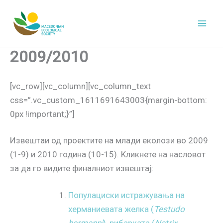
Skip
to
content
2009/2010
[vc_row][vc_column][vc_column_text
css=”.vc_custom_1611691643003{margin-bottom:
0px !important;}”]
Извештаи од проектите на млади еколози во 2009
(1-9) и 2010 година (10-15). Kликнете на насловот
за да го видите финалниот извештај:
Популациски истражувања на
херманиевата желка (
Testudo
hermanni
), рибарката (
Natrix