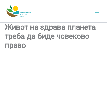
Skip
to
content
Живот на здрава планета
треба да биде човеково
право