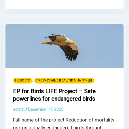
,
НОВОСТИ
ПРОУЧУВАЊЕ И ЗАШТИТА НА ПТИЦИ
EP for Birds LIFE Project – Safe
powerlines for endangered birds
admin
/
December 17, 2025
Full name of the project Reduction of mortality
risk on globally endangered birds through