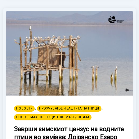
,
,
НОВОСТИ
ПРОУЧУВАЊЕ И ЗАШТИТА НА ПТИЦИ
СОСТОЈБАТА СО ПТИЦИТЕ ВО МАКЕДОНИЈА
Заврши зимскиот цензус на водните
птици во земјава: Дојранско Езеро