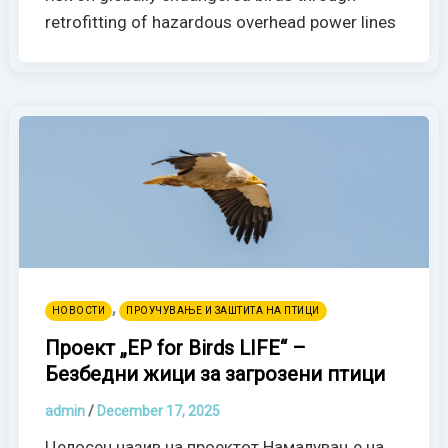
retrofitting of hazardous overhead power lines
,
НОВОСТИ
ПРОУЧУВАЊЕ И ЗАШТИТА НА ПТИЦИ
Проект „ЕP for Birds LIFE“ –
Безбедни жици за загрозени птици
admin
/
December 17, 2025
Целосен назив на проектот Намалување на