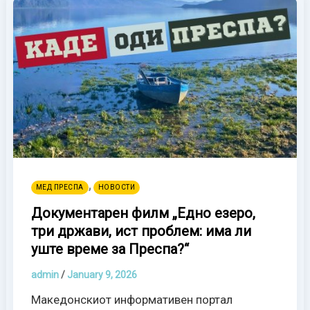
,
МЕД ПРЕСПА
НОВОСТИ
Документарен филм „Едно езеро,
три држави, ист проблем: има ли
уште време за Преспа?“
admin
/
January 9, 2026
Македонскиот информативен портал