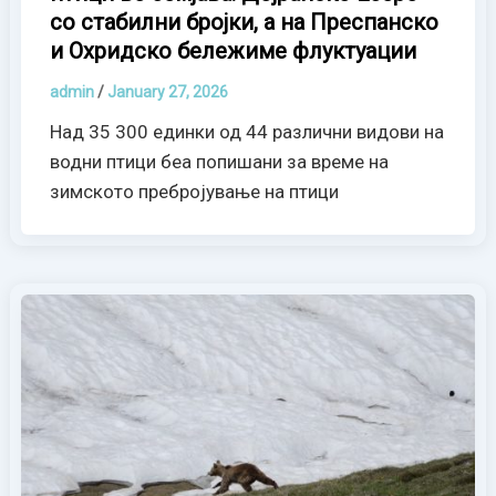
со стабилни бројки, а на Преспанско
и Охридско бележиме флуктуации
admin
/
January 27, 2026
Над 35 300 единки од 44 различни видови на
водни птици беа попишани за време на
зимското пребројување на птици