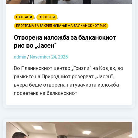
,
,
НАСТАНИ
НОВОСТИ
ПРОГРАМА ЗА ЗАКРЕПНУВАЊЕ НА БАЛКАНСКИОТ РИС
Отворена изложба за балканскиот
рис во „Јасен“
admin
/
November 24, 2025
Во Планинскиот центар „Гризли“ на Козјак, во
рамките на Природниот резерват „Јасен“,
вчера беше отворена патувачката изложба
посветена на балканскиот