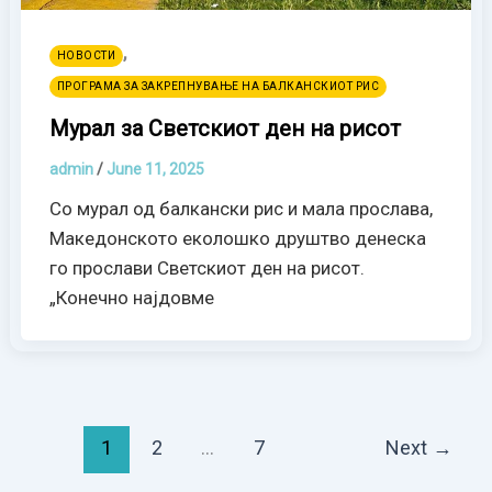
,
НОВОСТИ
ПРОГРАМА ЗА ЗАКРЕПНУВАЊЕ НА БАЛКАНСКИОТ РИС
Мурал за Светскиот ден на рисот
admin
/
June 11, 2025
Со мурал од балкански рис и мала прослава,
Македонското еколошко друштво денеска
го прослави Светскиот ден на рисот.
„Конечно најдовме
1
2
…
7
Next
→