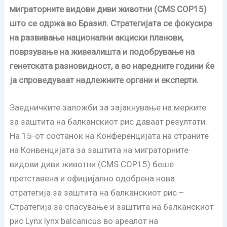
миграторните видови диви животни (CMS COP15)
што се одржа во Бразил. Стратегијата се фокусира
на развивање национални акциски планови,
поврзување на живеалишта и подобрување на
генетската разновидност, а во наредните години ќе
ја спроведуваат надлежните органи и експерти.
Заедничките заложби за зајакнување на мерките
за заштита на балканскиот рис даваат резултати.
На 15-от состанок на Конференцијата на страните
на Конвенцијата за заштита на миграторните
видови диви животни (CMS COP15) беше
претставена и официјално одобрена нова
стратегија за заштита на балканскиот рис –
Стратегија за спасување и заштита на балканскиот
рис Lynx lynx balcanicus во ареалот на