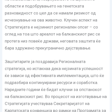
области и подобрувањето на генетската
разновидност со цел да се намали ризикот од
исчезнување на ова животно. Клучен аспект на
Стратегијата е нејзиниот регионален опсег – со
оглед на тоа што ареалот на балканскиот рис се
протега низ повеќе држави, неговата заштита ќе
бара здружено прекугранично дејствување.
Заштитарите ја поздравија Регионалната
стратегија, но истакнаа дека нејзината успешност
ќе зависи од ефективната имплементација, што ќе
подразбира континуирани ресурси и соработка.
Наредните години ќе бидат клучни за опстанокот
на балканскиот рис. Во процесот на изготвување на
Стратегијата учествуваа Секретаријатот на
Карпатската конвенција во рамки на Програмата за