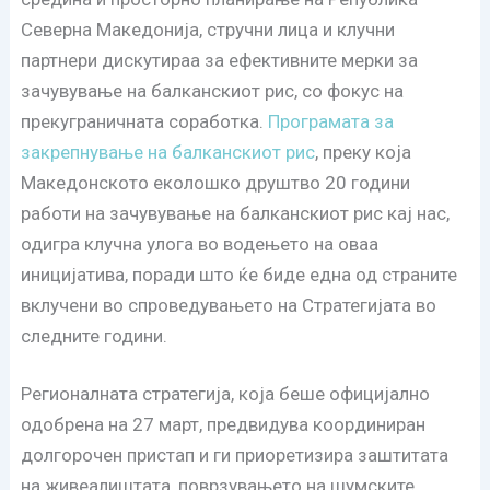
Северна Македонија, стручни лица и клучни
партнери дискутираа за ефективните мерки за
зачувување на балканскиот рис, со фокус на
прекуграничната соработка.
Програмата за
закрепнување на балканскиот рис
, преку која
Македонското еколошко друштво 20 години
работи на зачувување на балканскиот рис кај нас,
одигра клучна улога во водењето на оваа
иницијатива, поради што ќе биде една од страните
вклучени во спроведувањето на Стратегијата во
следните години.
Регионалната стратегија, која беше официјално
одобрена на 27 март, предвидува координиран
долгорочен пристап и ги приоретизира заштитата
на живеалиштата, поврзувањето на шумските