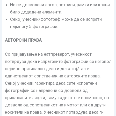
Не се дозволени логоа, потписи, рамки или какви
било додадени елементи;
Секој учесник/фотограф може да се испрати
најмногу 5 фотографии.
АВТОРСКИ ПРАВА
Со пријавување на натпреварот, учесникот
потврдува дека испратените фотографии се негово/
нејзино оригинално дело и дека тој/таа е
единствениот сопственик на авторските права.
Секој учесник гарантира дека сите испратени
фотографии се направени со дозвола од
прикажаните лица и, таму каде што е возможно, со
дозвола од сопственикот на имотот или од други
носители на права. Учесникот потврдува дека ги