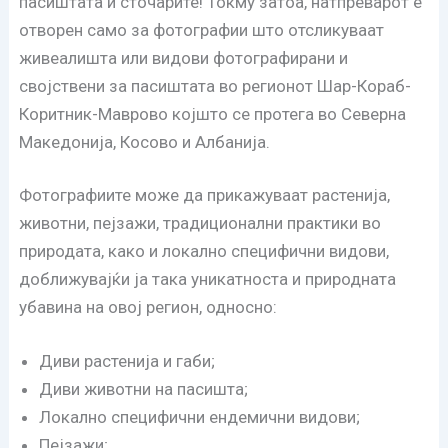
пасиштата и сточарите! Токму затоа, натпреварот е
отворен само за фотографии што отсликуваат
живеалишта или видови фотографирани и
својствени за пасиштата во регионот Шар-Кораб-
Коритник-Маврово којшто се протега во Северна
Македонија, Косово и Албанија.
Фотографиите може да прикажуваат растенија,
животни, пејзажи, традиционални практики во
природата, како и локално специфични видови,
доближувајќи ја така уникатноста и природната
убавина на овој регион, односно:
Диви растенија и габи;
Диви животни на пасишта;
Локално специфични ендемични видови;
Пејзажи;