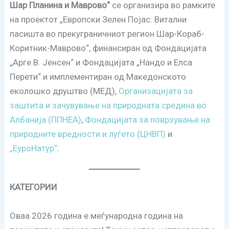
Шар Планина и Маврово“
се организира во рамките
на проектот „Европски Зелен Појас: Витални
пасишта во прекуграничниот регион Шар-Кораб-
Коритник-Маврово“, финансиран од Фондацијата
„Арге В. Јенсен“ и Фондацијата „Нандо и Елса
Перети“ и имплементиран од Македонското
еколошко друштво (МЕД),
Организацијата за
заштита и зачувување на природната средина во
Албанија (ППНЕА)
,
Фондацијата за поврзување на
природните вредности и луѓето (ЦНВП)
и
„ЕуроНатур“
.
КАТЕГОРИИ
Оваа 2026 година е меѓународна година на