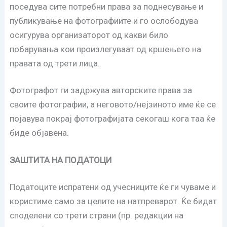
поседува сите потребни права за поднесување и
публикување на фотографиите и го ослободува
осигурува организаторот од какви било
побарувања кои произлегуваат од кршењето на
правата од трети лица.
Фотографот ги задржува авторските права за
своите фотографии, а неговото/нејзиното име ќе се
појавува покрај фотографијата секогаш кога таа ќе
биде објавена.
ЗАШТИТА НА ПОДАТОЦИ
Податоците испратени од учесниците ќе ги чуваме и
користиме само за целите на натпреварот. Ќе бидат
споделени со трети страни (пр. редакции на