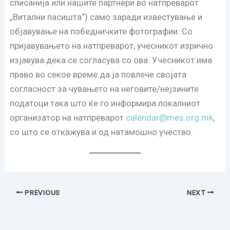
списанија или нашите партнери во натпреварот
„Витални пасишта“) само заради известување и
објавување на победничките фотографии. Со
пријавувањето на натпреварот, учесникот изрично
изјавува дека се согласува со ова. Учесникот има
право во секое време да ја повлече својата
согласност за чувањето на неговите/нејзините
податоци така што ќе го информира локалниот
организатор на натпреварот
calendar@mes.org.mk
,
со што се откажува и од натамошно учество.
PREVIOUS
NEXT