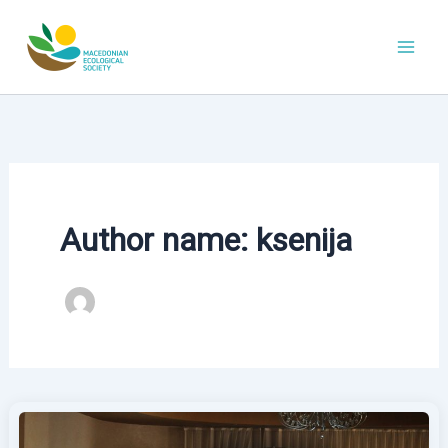
Skip
to
content
Author name: ksenija