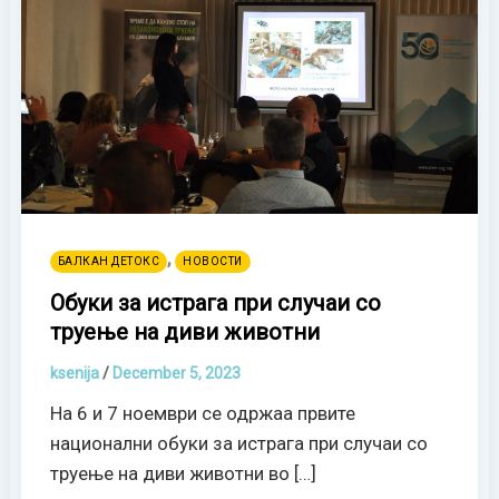
,
БАЛКАН ДЕТОКС
НОВОСТИ
Oбуки за истрагa при случаи со
труење на диви животни
ksenija
/
December 5, 2023
На 6 и 7 ноември се одржаа првите
национални обуки за истрагa при случаи со
труење на диви животни во […]