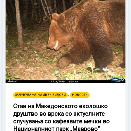
,
ЗАЧУВУВАЊЕ НА ДИВИ ВИДОВИ
НОВОСТИ
Став на Македонското еколошко
друштво во врска со актуелните
случувања со кафеавите мечки во
Националниот парк „Маврово“