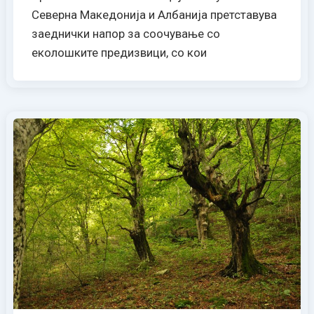
Северна Македонија и Албанија претставува
заеднички напор за соочување со
еколошките предизвици, со кои