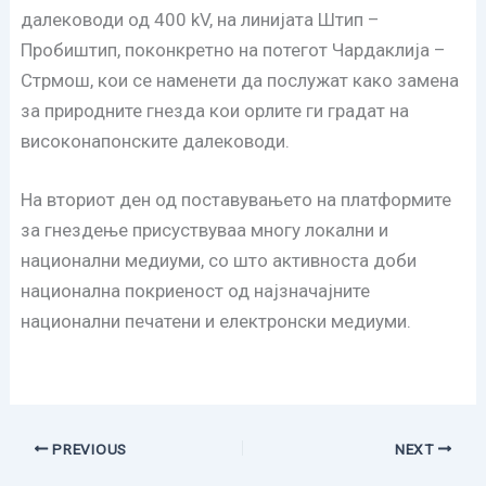
далеководи од 400 kV, на линијата Штип –
Пробиштип, поконкретно на потегот Чардаклија –
Стрмош, кои се наменети да послужат како замена
за природните гнезда кои орлите ги градат на
високонапонските далеководи.
На вториот ден од поставувањето на платформите
за гнездење присуствуваа многу локални и
национални медиуми, со што активноста доби
национална покриеност од најзначајните
национални печатени и електронски медиуми.
PREVIOUS
NEXT