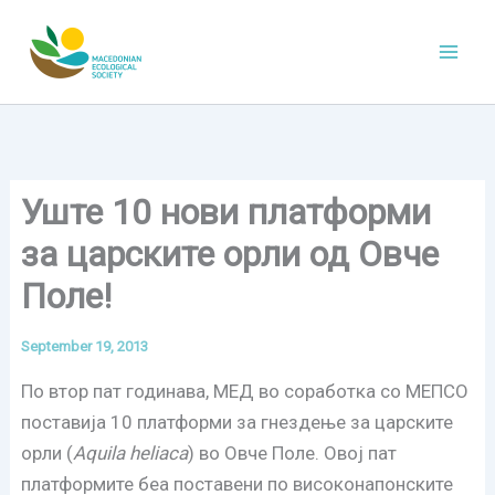
Skip
to
content
Уште 10 нови платфoрми
за царските орли од Овче
Поле!
September 19, 2013
По втор пат годинава, МЕД во соработка со МЕПСО
поставија 10 платформи за гнездење за царските
орли (
Aquila heliaca
) во Овче Поле. Овој пат
платформите беа поставени по високонапонските