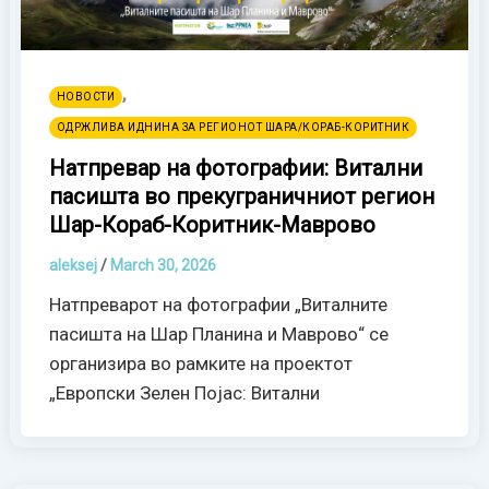
,
НОВОСТИ
ОДРЖЛИВА ИДНИНА ЗА РЕГИОНОТ ШАРА/КОРАБ-КОРИТНИК
Натпревар на фотографии: Витални
пасишта во прекуграничниот регион
Шар-Кораб-Коритник-Маврово
aleksej
/
March 30, 2026
Натпреварот на фотографии „Виталните
пасишта на Шар Планина и Маврово“ се
организира во рамките на проектот
„Европски Зелен Појас: Витални