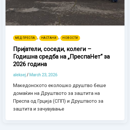
,
,
МЕД ПРЕСПА
НАСТАНИ
НОВОСТИ
Пријатели, соседи, колеги –
Годишна средба на „ПреспаНет“ за
2026 година
aleksej
/
March 23, 2026
Македонското еколошко друштво беше
домаќин на Друштвото за заштита на
Преспа од Грција (СПП) и Друштвото за
заштита и зачувување