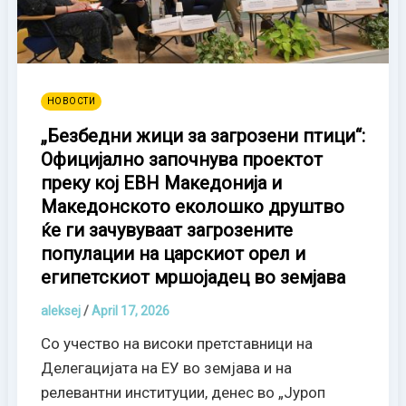
НОВОСТИ
„Безбедни жици за загрозени птици“:
Официјално започнува проектот
преку кој ЕВН Македонија и
Македонското еколошко друштво
ќе ги зачувуваат загрозените
популации на царскиот орел и
египетскиот мршојадец во земјава
aleksej
/
April 17, 2026
Со учество на високи претставници на
Делегацијата на ЕУ во земјава и на
релевантни институции, денес во „Јуроп