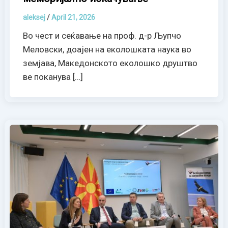
aleksej
/
April 21, 2026
Во чест и сеќавање на проф. д-р Љупчо
Меловски, доајен на еколошката наука во
земјава, Македонското еколошко друштво
ве поканува […]