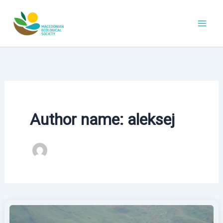
Skip
to
content
Author name: aleksej