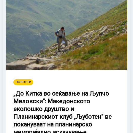
НОВОСТИ
„До Китка во сеќавање на Љупчо
Меловски“: Македонското
еколошко друштво и
Планинарскиот клуб „Љуботен“ ве
покануваат на планинарско
меморијално искачување