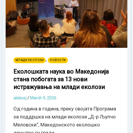
,
МЛАДИ ЕКОЛОЗИ
НОВОСТИ
Еколошката наука во Македонија
стана побогата за 13 нови
истражувања на млади еколози
aleksej
/
March 9, 2026
Од година в година, преку својата Програма
за поддршка на млади еколози „Д-р Љупчо
Меловски“, Македонското еколошко
друштво ги гради