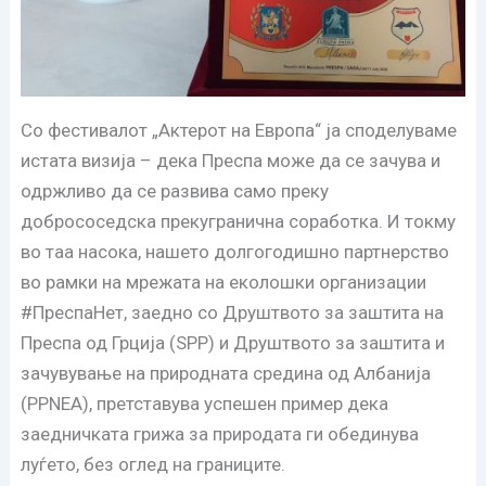
Со фестивалот „Актерот на Европа“ ја споделуваме
истата визија – дека Преспа може да се зачува и
одржливо да се развива само преку
добрососедска прекугранична соработка. И токму
во таа насока, нашето долгогодишно партнерство
во рамки на мрежата на еколошки организации
#ПреспаНет, заедно со Друштвото за заштита на
Преспа од Грција (SPP) и Друштвото за заштита и
зачувување на природната средина од Албанија
(PPNEA), претставува успешен пример дека
заедничката грижа за природата ги обединува
луѓето, без оглед на границите.