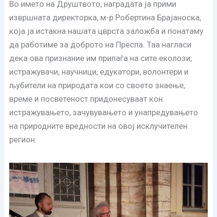
Во името на Друштвото, наградата ја прими
извршната директорка, м-р Робертина Брајаноска,
која ја истакна нашата цврста заложба и понатаму
да работиме за доброто на Преспа. Таа нагласи
дека ова признание им припаѓа на сите еколози,
истражувачи, научници, едукатори, волонтери и
љубители на природата кои со своето знаење,
време и посветеност придонесуваат кон
истражувањето, зачувувањето и унапредувањето
на природните вредности на овој исклучителен
регион.