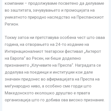
компании – продолжуваме посветено да делуваме
во заштитата, зачувувањето и промоцијата на
уникатното природно наследство на Преспанскиот
Регион.
Токму затоа ни претставува особена чест што оваа
година, на отворањето на 24-то издание на
Интернационалниот театарски фестивал „Актерот
на Европа“ во Ресен, ни беше доделено
признанието „Клучевите на Преспа“. Наградата се
доделува на поединци и институции кои дале
значаен придонес во афирмацијата на Преспа на
меѓународно ниво, а особено сме горди што
Македонското еколошко друштво е првата
организација што го добива ова високо признание.