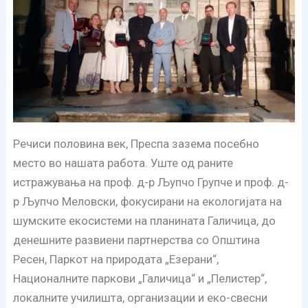
Речиси половина век, Преспа зазема посебно
место во нашата работа. Уште од раните
истражувања на проф. д-р Љупчо Групче и проф. д-
р Љупчо Меловски, фокусирани на екологијата на
шумските екосистеми на планината Галичица, до
денешните развиени партнерства со Општина
Ресен, Паркот на природата „Езерани“,
Националните паркови „Галичица“ и „Пелистер“,
локалните училишта, организации и еко-свесни