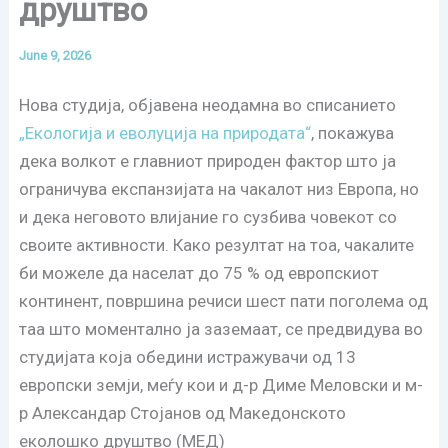
друштво
June 9, 2026
Нова студија, објавена неодамна во списанието
„Екологија и еволуција на природата“
, покажува
дека волкот е главниот природен фактор што ја
ограничува експанзијата на чакалот низ Европа, но
и дека неговото влијание го сузбива човекот со
своите активности. Како резултат на тоа, чакалите
би можеле да населат до 75 % од европскиот
континент, површина речиси шест пати поголема од
таа што моментално ја заземаат, се предвидува во
студијата која обедини истражувачи од 13
европски земји, меѓу кои и д-р Диме Меловски и м-
р Александар Стојанов од Македонското
еколошко друштво (МЕД)