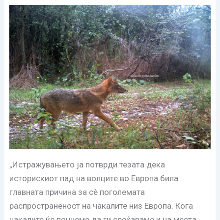
„Истражувањето ја потврди тезата дека
историскиот пад на волците во Европа била
главната причина за сè поголемата
распространеност на чакалите низ Европа. Кога
чакалите ќе почнеме да ги среќаваме и на места