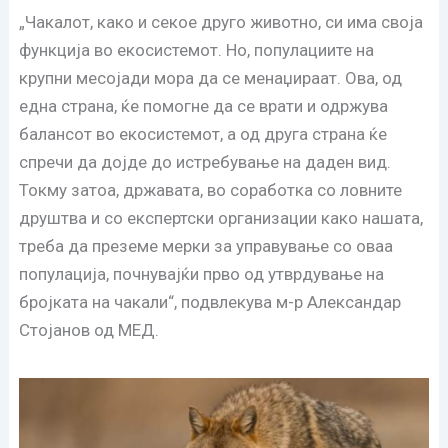
„Чакалот, како и секое друго животно, си има своја
функција во екосистемот. Но, популациите на
крупни месојади мора да се менаџираат. Ова, од
една страна, ќе помогне да се врати и одржува
балансот во екосистемот, а од друга страна ќе
спречи да дојде до истребување на даден вид.
Токму затоа, државата, во соработка со ловните
друштва и со експертски организации како нашата,
треба да преземе мерки за управување со оваа
популација, почнувајќи прво од утврдување на
бројката на чакали“, подвлекува м-р Александар
Стојанов од МЕД.