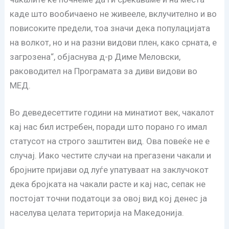
каде што вообичаено не живееле, вклучително и во
повисоките предели, тоа значи дека популацијата
на волкот, но и на разни видови плен, како срната, е
загрозена“, објаснува д-р Диме Меловски,
раководител на Програмата за диви видови во
МЕД.
Во деведесеттите години на минатиот век, чакалот
кај нас бил истребен, поради што порано го имал
статусот на строго заштитен вид. Ова повеќе не е
случај. Иако честите случаи на прегазени чакали и
бројните пријави од луѓе упатуваат на заклучокот
дека бројката на чакали расте и кај нас, сепак не
постојат точни податоци за овој вид кој денес ја
населува целата територија на Македонија.