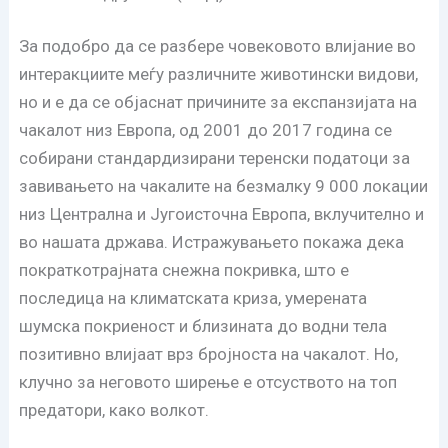
За подобро да се разбере човековото влијание во
интеракциите меѓу различните животински видови,
но и е да се објаснат причините за експанзијата на
чакалот низ Европа, од 2001 до 2017 година се
собирани стандардизирани теренски податоци за
завивањето на чакалите на безмалку 9 000 локации
низ Централна и Југоисточна Европа, вклучително и
во нашата држава. Истражувањето покажа дека
пократкотрајната снежна покривка, што е
последица на климатската криза, умерената
шумска покриеност и близината до водни тела
позитивно влијаат врз бројноста на чакалот. Но,
клучно за неговото ширење е отсуството на топ
предатори, како волкот.