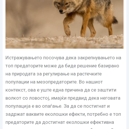
Истражувањето посочува дека закрепнувањето на
топ предаторите може да биде решение базирано
на природата за регулирање на растечките
популации на мезопредаторите. Во нашиот
контекст, ова е уште една причина да се заштити
волкот со ловостој, имајќи предвид дека неговата
популација е во опаѓање. За да се постигнат и
задржат ваквите еколошки ефекти, потребно е топ
предаторите да достигнат еколошки ефективна