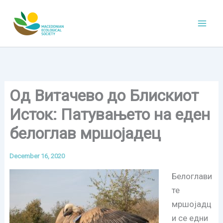
Skip
to
content
Од Витачево до Блискиот
Исток: Патувањeто на еден
белоглав мршојадец
December 16, 2020
Белоглави
те
мршојадц
и се едни