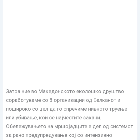
Затоа ние во Македонското еколошко друштво
соработуваме со 8 организации од Балканот и
пошироко со цел да го спречиме нивното труење
или убивање, кои се најчестите закани.
Обележувањето на мршојадците е дел од системот
за рано предупредување кој со интензивно