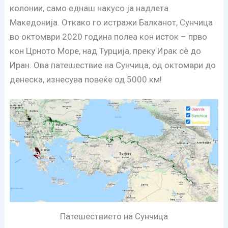
колонии, само еднаш накусо ја надлета
Македонија. Откако го истражи Балканот, Сунчица
во октомври 2020 година полеа кон исток – прво
кон Црното Море, над Турција, преку Ирак сѐ до
Иран. Ова патешествие на Сунчица, од октомври до
денеска, изнесува повеќе од 5000 км!
Патешествието на Сунчица