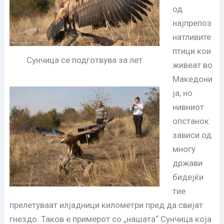
од
најпрепоз
натливите
птици кои
Сунчица се подготвува за лет
живеат во
Македони
ја, но
нивниот
опстанок
зависи од
многу
држави
бидејќи
тие
прелетуваат илјадници километри пред да свијат
гнездо. Таков е примерот со „нашата“ Сунчица која