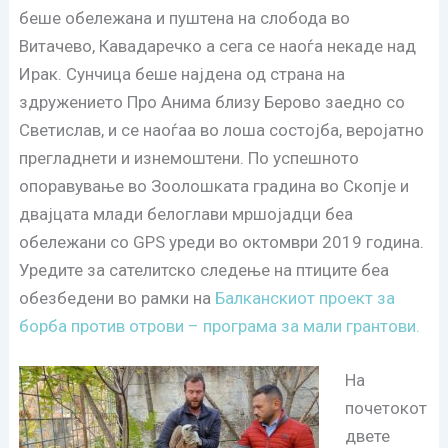
беше обележана и пуштена на слобода во
Витачево, Кавадаречко а сега се наоѓа некаде над
Ирак. Сунчица беше најдена од страна на
здружението Про Анима близу Берово заедно со
Светислав, и се наоѓаа во лоша состојба, веројатно
прегладнети и изнемоштени. По успешното
опоравување во Зоолошката градина во Скопје и
двајцата млади белоглави мршојадци беа
обележани со GPS уреди во октомври 2019 година.
Уредите за сателитско следење на птиците беа
обезбедени во рамки на
Балканскиот проект за
борба против отрови – програма за мали грантови.
На
почетокот
двете