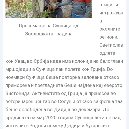
птици ги
истражува
а
Преземање на Сунчица од
околните
Зоолошката градина
региони.
Светислав
одлета
кон Увац во Србија каде има колонија на белоглави
мршојадци а Сунчица пак полета кон Грција. Во
ноември Сунчица беше повторна заловена откако
преморена и прегладнета беше најдена кај езерото
Вистонида. Активистите од Грција ја пренесоа во
ветеринарен центар во Солун и откако закрепна таа
беше ослободена во Дадија во декември. До
средината на мај 2020 година Сунчица леташе над
источните Родопи помеѓу Дадија и бугарските