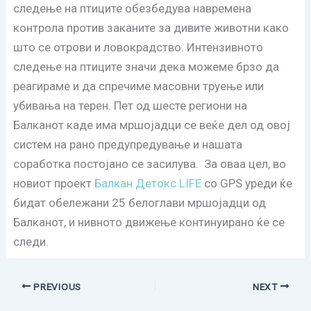
следење на птиците обезбедува навремена
контрола против заканите за дивите животни како
што се отрови и ловокрадство. Интензивното
следење на птиците значи дека можеме брзо да
реагираме и да спречиме масовни труење или
убивања на терен. Пет од шесте региони на
Балканот каде има мршојадци се веќе дел од овој
систем на рано предупредување и нашата
соработка постојано се засилува. За оваа цел, во
новиот проект
Балкан Детокс LIFE
со GPS уреди ќе
бидат обележани 25 белоглави мршојадци од
Балканот, и нивното движење континуирано ќе се
следи.
PREVIOUS
NEXT