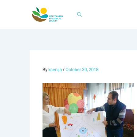
Skip
to
Search
content
By
ksenija
/
October 30, 2018