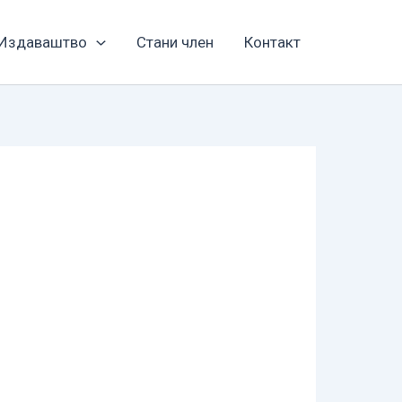
Издаваштво
Стани член
Контакт