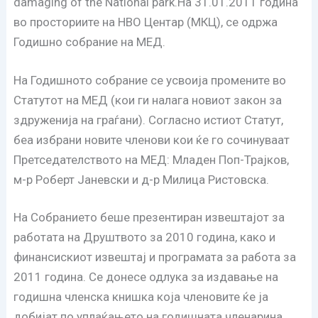
damaging of the National park.
На 31.01.2011 година
во просториите на НВО Центар (МКЦ), се одржа
Годишно собрание на МЕД.
На Годишното собрание се усвоија промените во
Статутот на МЕД (кои ги налага новиот закон за
здруженија на граѓани). Согласно истиот Статут,
беа избрани новите членови кои ќе го сочинуваат
Претседателството на МЕД: Младен Поп-Трајков,
м-р Роберт Јаневски и д-р Милица Ристовска.
На Собранието беше презентиран извештајот за
работата на Друштвото за 2010 година, како и
финансискиот извештај и програмата за работа за
2011 година. Се донесе одлука за издавање на
годишна членска книшка која членовите ќе ја
добијат по уплаќањето на годишната членарина.