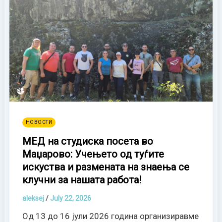
НОВОСТИ
МЕД на студиска посета во
Маџарово: Учењето од туѓите
искуства и размената на знаења се
клучни за нашата работа!
aleksej
/
July 22, 2026
Од 13 до 16 јули 2026 година организиравме