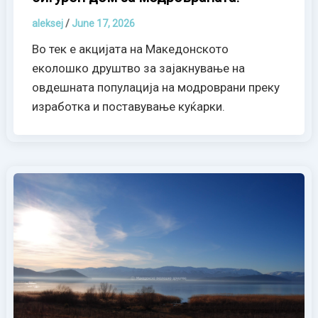
aleksej
/
June 17, 2026
Во тек е акцијата на Македонското
еколошко друштво за зајакнување на
овдешната популација на модроврани преку
изработка и поставување куќарки.