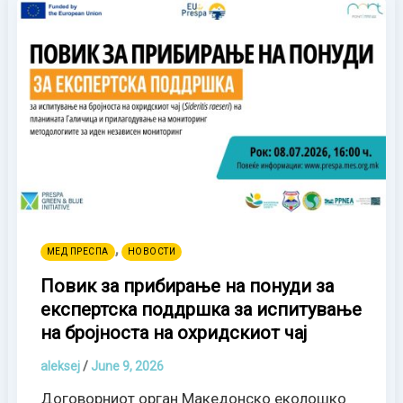
,
МЕД ПРЕСПА
НОВОСТИ
Повик за прибирање на понуди за
експертска поддршка за испитување
на бројноста на охридскиот чај
aleksej
/
June 9, 2026
Договорниот орган Македонско еколошко