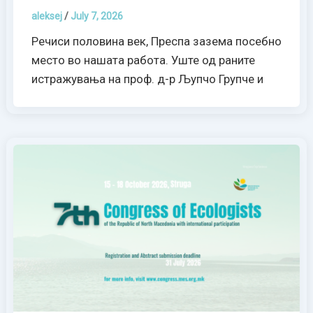
aleksej
/
July 7, 2026
Речиси половина век, Преспа зазема посебно
место во нашата работа. Уште од раните
истражувања на проф. д-р Љупчо Групче и