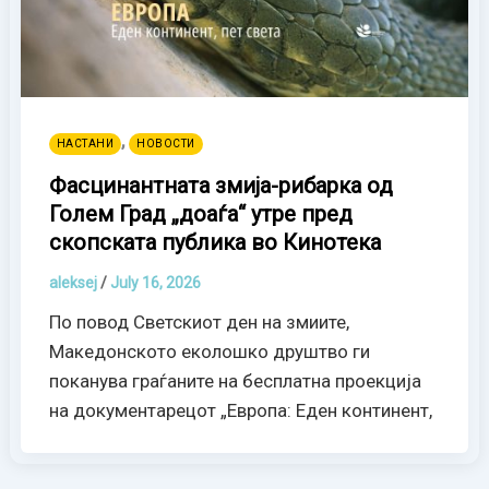
,
НАСТАНИ
НОВОСТИ
Фасцинантната змија-рибарка од
Голем Град „доаѓа“ утре пред
скопската публика во Кинотека
aleksej
/
July 16, 2026
По повод Светскиот ден на змиите,
Македонското еколошко друштво ги
поканува граѓаните на бесплатна проекција
на документарецот „Европа: Еден континент,