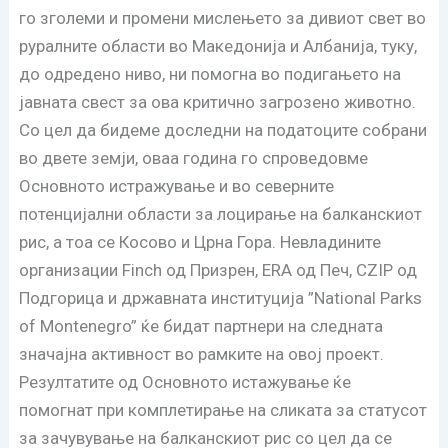
го зголеми и промени мислењето за дивиот свет во
руралните области во Македонија и Албанија, туку,
до одредено ниво, ни помогна во подигањето на
јавната свест за ова критично загрозено животно.
Со цел да бидеме доследни на податоците собрани
во двете земји, оваа година го спроведовме
Основното истражување и во северните
потенцијални области за лоцирање на балканскиот
рис, а тоа се Косово и Црна Гора. Невладините
организации Finch од Призрен, ERA од Печ, CZIP од
Подгорица и државната институција ”National Parks
of Montenegro” ќе бидат партнери на следната
значајна активност во рамките на овој проект.
Резултатите од Основното истажување ќе
помогнат при комплетирање на сликата за статусот
за зачувување на балканскиот рис со цел да се