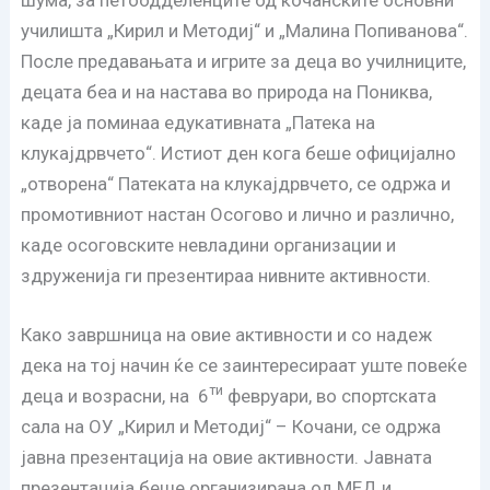
шума, за петоодделенците од кочанските основни
училишта „Кирил и Методиј“ и „Малина Попиванова“.
После предавањата и игрите за деца во училниците,
децата беа и на настава во природа на Пониква,
каде ја поминаа едукативната „Патека на
клукајдрвчето“. Истиот ден кога беше официјално
„отворена“ Патеката на клукајдрвчето, се одржа и
промотивниот настан Осогово и лично и различно,
каде осоговските невладини организации и
здруженија ги презентираа нивните активности.
Како завршница на овие активности и со надеж
дека на тој начин ќе се заинтересираат уште повеќе
ти
деца и возрасни, на 6
февруари, во спортската
сала на ОУ „Кирил и Методиј“ – Кочани, се одржа
јавна презентација на овие активности. Јавната
презентација беше организирана од МЕД и