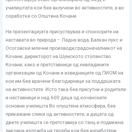
училиштата кои беа вклучени во активностите, а во
соработка со Општина Кочани.
На презентацијата присуствуваа и спонзорите на
наставата во природа – Ладна вода, Балкан лукс и
Осоговски млечни производи;градоначалникот на
Кочани; директорот на Шумското стопанство
Кочани; како и претставници од невладините
организации од Кочани и извидниците од ПИОМ на
кои им беа врачени благодарници за поддршката
на активностите. Исто така беа присутни и родители
и наставници и над 600 деца од кочанските
основни училишта Во опуштена атмосфера, беа
прикажани слики од активностите, а децата од
двете училишта се претставија со танц и подвижна
ликовна изложба на творби кои беа изработени