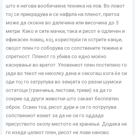
што е негова вообичаена техника на лов. Во ловот
тој се прикрадува и се нафрла на пленот, притоа
може да скокне во далечина или височина до 3
метри. Како и сите мачки, така и рисот е одличен и
ефикасен ловец, кој, користејќи ги острите канџи,
својот плен го соборува со сопствените тежина и
спретност. Пленот го убива со едно моќно
каснување во вратот. Уловениот плен постепено го
јаде во текот на неколку дена и секогаш кога ќе си
оди тој го затрупува во земјата со разни шумски
остатоци (гранчиња, листови, треви) за да го
сокрие од други животни што сакаат бесплатен
оброк. Освен тоа, рисот дури и си го потрупува
сопствениот измет за да не си го оддаде
присуството околу местото на хранење. Додека не
го изеде целиот плен, рисот не лови наново.