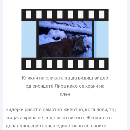
Кликни на сликата за да видиш видео
од рисицата Лиса како се храни на
плен
Бидејќи рисот е самотно животно, кога лови, тој
својата храна не ја дели со никого. Женките го
делат уловениот плен единствено со своите