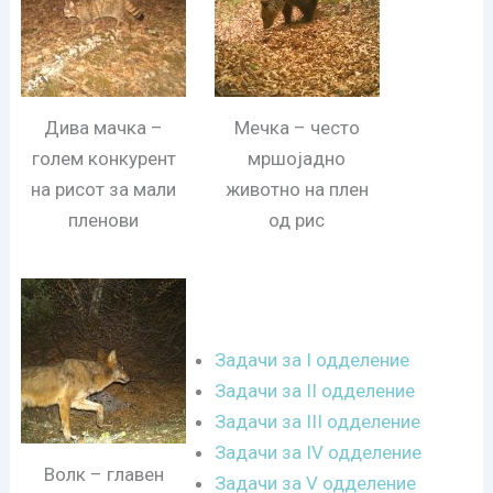
Дива мачка –
Мечка – често
голем конкурент
мршојадно
на рисот за мали
животно на плен
пленови
од рис
Задачи за I одделение
Задачи за II одделение
Задачи за III одделение
Задачи за IV одделение
Волк – главен
Задачи за V одделение