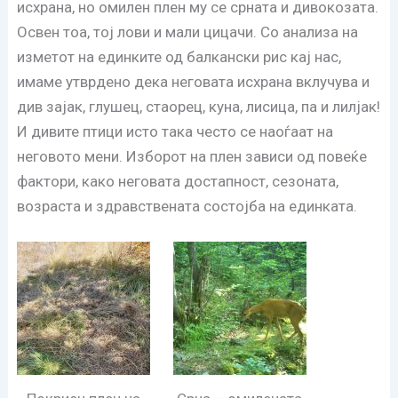
исхрана, но омилен плен му се срната и дивокозата.
Освен тоа, тој лови и мали цицачи. Со анализа на
изметот на единките од балкански рис кај нас,
имаме утврдено дека неговата исхрана вклучува и
див зајак, глушец, стаорец, куна, лисица, па и лилјак!
И дивите птици исто така често се наоѓаат на
неговото мени. Изборот на плен зависи од повеќе
фактори, како неговата достапност, сезоната,
возраста и здравствената состојба на единката.