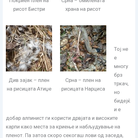
Покриен плен на
Срна – омилената
рисот Бистри
храна на рисот
Тој не
е
многу
брз
Див зајак – плен
Срна – плен на
тркач,
на рисицата Атиџе
рисицата Нарциса
но
бидејќ
и е
добар алпинист ги користи дрвјата и високите
карпи како места за криење и набљудување на
пленот. Па затоа скоро секогаш лови од заседа,