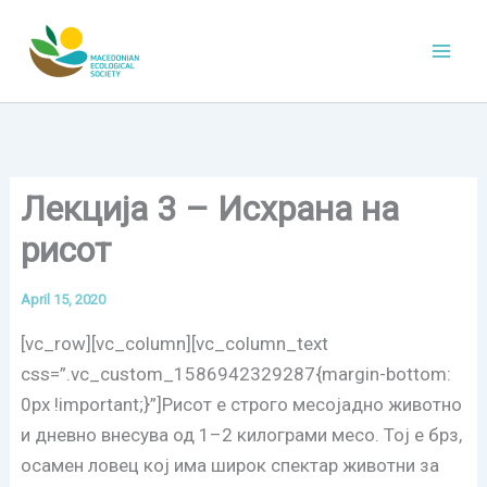
Skip
to
content
Лекција 3 – Исхрана на
рисот
April 15, 2020
[vc_row][vc_column][vc_column_text
css=”.vc_custom_1586942329287{margin-bottom:
0px !important;}”]Рисот е строго месојадно животно
и дневно внесува од 1–2 килограми месо. Тој е брз,
осамен ловец кој има широк спектар животни за