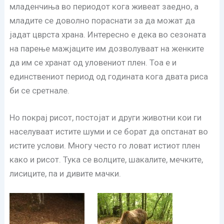
младенчиња во периодот кога живеат заедно, а
младите се доволно пораснати за да можат да
јадат цврста храна. Интересно е дека во сезоната
на парење мажјаците им дозволуваат на женките
да им се хранат од уловениот плен. Тоа е и
единствениот период од годината кога двата риса
би се сретнале.
Но покрај рисот, постојат и други животни кои ги
населуваат истите шуми и се борат да опстанат во
истите услови. Многу често го ловат истиот плен
како и рисот. Тука се волците, шакалите, мечките,
лисиците, па и дивите мачки.