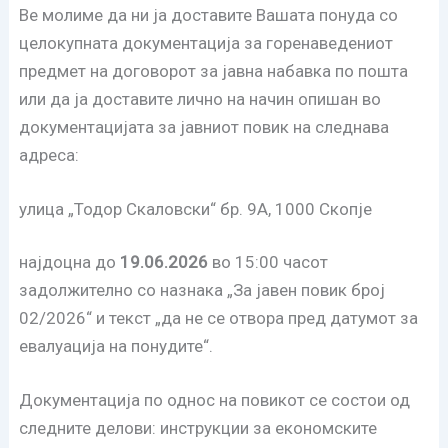
Ве молиме да ни ја доставите Вашата понуда со
целокупната документација за горенаведениот
предмет на договорот за јавна набавка по пошта
или да ја доставите лично на начин опишан во
документацијата за јавниот повик на следнава
адреса:
улица „Тодор Скаловски“ бр. 9А, 1000 Скопје
најдоцна до
1
9
.06.2026
во 15:00 часот
задолжително со назнака „За јавен повик број
02/2026“ и текст „да не се отвора пред датумот за
евалуација на понудите“.
Документација по однос на повикот се состои од
следните делови: инструкции за економските