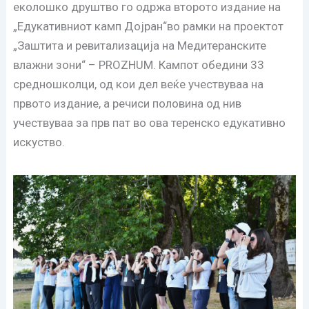
еколошко друштво го одржа второто издание на
„Едукативниот камп Дојран“во рамки на проектот
„Заштита и ревитализација на Медитеранските
влажни зони“ – PROZHUM. Кампот обедини 33
средношколци, од кои дел веќе учествуваа на
првото издание, а речиси половина од нив
учествуваа за прв пат во ова теренско едукативно
искуство.