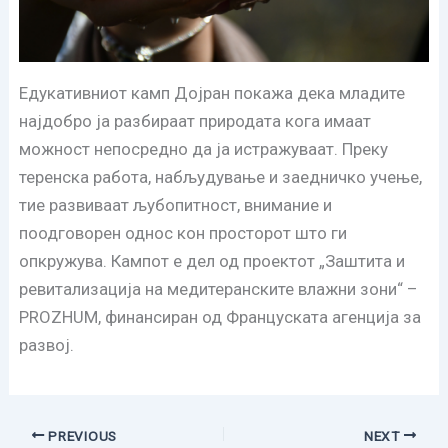
Едукативниот камп Дојран покажа дека младите
најдобро ја разбираат природата кога имаат
можност непосредно да ја истражуваат. Преку
теренска работа, набљудување и заедничко учење,
тие развиваат љубопитност, внимание и
поодговорен однос кон просторот што ги
опкружува. Кампот е дел од проектот „Заштита и
ревитализација на медитеранските влажни зони“ –
PROZHUM, финансиран од Француската агенција за
развој.
PREVIOUS
NEXT