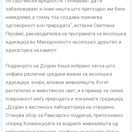
со суштински вредности. Почнуваат да ги
забележуваат и оние нешта што претходно им биле
невидливи, а токму тоа создава поинаква
одговорност кон природата“, истакна Светлана
Пејовиќ, раководителка на програмата за еколошка
едукација во Македонското еколошко друштво и
едукаторка на кампот.
Подрачјето на Дојран беше избрано затоа што
опфаќа различни средини важни за еколошка
едукација: езеро, влажни живеалишта, богат
растителен и животински свет, и е пример за силна
поврзаност меѓу природата и локалната традиција.
„Дојран е вистинска лабораторија на отворено.
Станува збор за Рамсарско подрачје, препознаено
според Конвенцијата за водните живеалишта од
меѓународна важност, особено за водните птици,