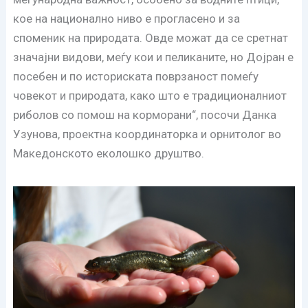
кое на национално ниво е прогласено и за
споменик на природата. Овде можат да се сретнат
значајни видови, меѓу кои и пеликаните, но Дојран е
посебен и по историската поврзаност помеѓу
човекот и природата, како што е традиционалниот
риболов со помош на корморани“, посочи Данка
Узунова, проектна координаторка и орнитолог во
Македонското еколошко друштво.