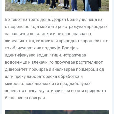
Во текот на трите дена, Дојран беше училница на
отворено во која младите ја истражуваа природата
на различни локалитети и се запознаваа со
живеалиштата, видовите и природните процеси што
го обликуваат ова подрачје. Броеја и
идентификуваа водни птици, истражуваа
водоземци и влекачи, го проучуваа растителниот
диверзитет, прибираа и анализираа примероци од
алги преку лабораториска обработка и
микроскопска анализа и ги продлабочуваа
знаењата преку едукативни игри во кои природата
беше нивен соиграч.