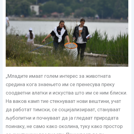
„Младите имаат голем интерес за животната
средина кога знаењето им се пренесува преку
соодветни алатки и искуства што им се ним блиски.
На ваков камп тие стекнуваат нови вештини, учат
да работат тимски, се социјализираат, стануваат
љубопитни и почнуваат да ја гледаат природата
поинаку, не само како околина, туку како простор