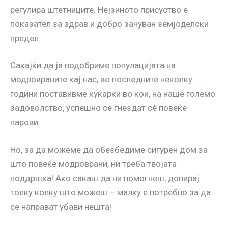
регулира штетниците. Нејзиното присуство е
показател за здрав и добро зачуван земјоделски
предел.
Сакајќи да ја подобриме популацијата на
модровраните кај нас, во последните неколку
години поставивме куќарки во кои, на наше големо
задоволство, успешно се гнездат сè повеќе
парови.
Но, за да можеме да обезбедиме сигурен дом за
што повеќе модроврани, ни треба твојата
поддршка! Ако сакаш да ни помогнеш, донирај
толку колку што можеш – малку е потребно за да
се направат убави нешта!