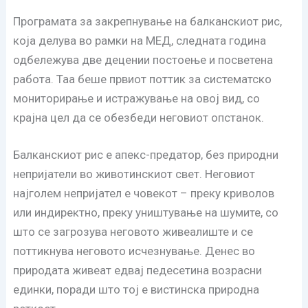
Програмата за закрепнување на балканскиот рис,
која делува во рамки на МЕД, следната година
одбележува две децении постоење и посветена
работа. Таа беше првиот поттик за систематско
мониторирање и истражување на овој вид, со
крајна цел да се обезбеди неговиот опстанок.
Балканскиот рис е апекс-предатор, без природни
непријатели во животинскиот свет. Неговиот
најголем непријател е човекот – преку криволов
или индиректно, преку уништување на шумите, со
што се загрозува неговото живеалиште и се
поттикнува неговото исчезнување. Денес во
природата живеат едвај педесетина возрасни
единки, поради што тој е вистинска природна