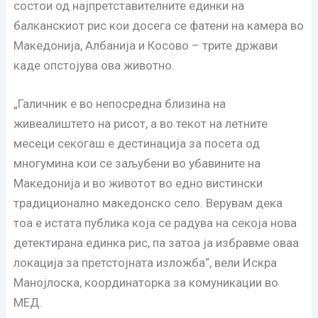
состои од најпретставителните единки на
балканскиот рис кои досега се фатени на камера во
Македонија, Албанија и Косово – трите држави
каде опстојува ова животно.
„Галичник е во непосредна близина на
живеалиштето на рисот, а во текот на летните
месеци секогаш е дестинација за посета од
многумина кои се заљубени во убавините на
Македонија и во животот во едно вистински
традиционално македонско село. Верувам дека
тоа е истата публика која се радува на секоја нова
детектирана единка рис, па затоа ја избравме оваа
локација за претстојната изложба“, вели Искра
Манојлоска, координаторка за комуникации во
МЕД.