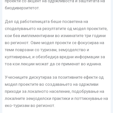
проекти со акцент на одржливоста и заштитата на
биодиверзитетот.
Дел од работилницата беше посветена на
споделувањето на резултатите од модел проектите,
кои беа имплементирани во изминатите три години
во регионот. Овие модел проекти се фокусираа на
теми поврзани со туризам, земјоделство и
култивирање, и обезбедија вредни информации за
тоа кои лекции можат да се применат во иднина.
Учесниците дискутираа за позитивните ефекти од
модел проектите во создавањето на одржливи
приходи за локалното население, подобрување на
локалните земјоделски практики и поттикнување на
еко-туризам во регионот.