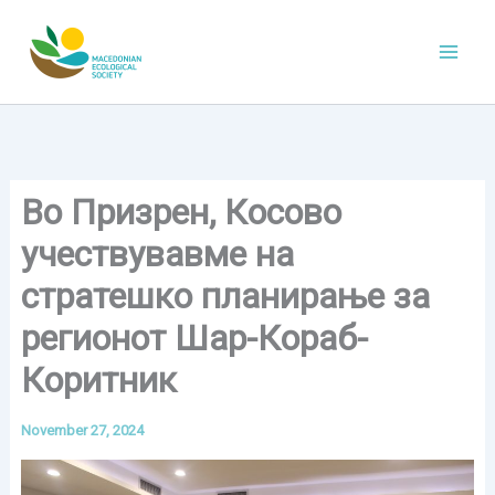
Skip
to
content
Во Призрен, Косово
учествувавме на
стратешко планирање за
регионот Шар-Кораб-
Коритник
November 27, 2024