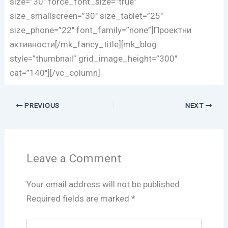
size=”30″ force_font_size=”true”
size_smallscreen=”30″ size_tablet=”25″
size_phone=”22″ font_family=”none”]Проектни
активности[/mk_fancy_title][mk_blog
style=”thumbnail” grid_image_height=”300″
cat=”140″][/vc_column]
PREVIOUS
NEXT
Leave a Comment
Your email address will not be published.
Required fields are marked
*
Type