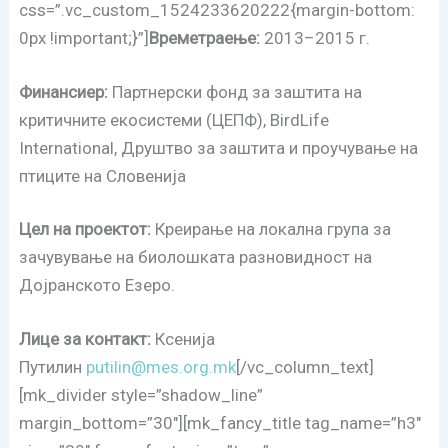
css=”.vc_custom_1524233620222{margin-bottom:
0px !important;}”]
Времетраење:
2013–2015 г.
Финансиер:
Партнерски фонд за заштита на
критичните екосистеми (ЦЕПФ), BirdLife
International, Друштво за заштита и проучување на
птиците на Словенија
Цел на проектот:
Креирање на локална група за
зачувување на биолошката разновидност на
Дојранското Езеро.
Лице за контакт:
Ксенија
Путилин
putilin@mes.org.mk
[/vc_column_text]
[mk_divider style=”shadow_line”
margin_bottom=”30″][mk_fancy_title tag_name=”h3″