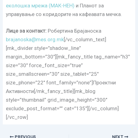
еколошка мрежа (МАК-НЕН)
и Планот за
управување со коридорите на кафеавата мечка.
Лице за контакт:
Робертина Брајаноска
brajanoska@mes.org.mk
[/vc_column_text]
[mk_divider style=”shadow_line”
margin_bottom=”30″][mk_fancy_title tag_name=”h3″
size=”30″ force_font_size=”true”
size_smallscreen=”30″ size_tablet=”25″
size_phone=”22″ font_family=”none”]Проектни
Активности[/mk_fancy_title][mk_blog
style=”thumbnail” grid_image_height=”300″
exclude_post_format=”” cat=”135″][/vc_column]
[/vc_row]
PREVIOUS
NEXT