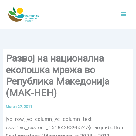
Skip
to
content
Развој на национална
еколошка мрежа во
Република Македонија
(МАК-НЕН)
March 27, 2011
[vc_row][vc_column][vc_column_text
css=”.vc_custom_1518428396527{margin-bottom: