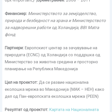
0px !important;}”]
Времетраење:
2008 – 2011
Финансиер:
Министерството за земјоделство,
природа и безбедност на храна и Министерството
за надворешни работи од Холандија, BBI Matra
фонд
Партнери:
Европскиот центар за зачувување на
природата (ECNC) од Холандија со поддршка од
Министерство за животна средина и просторно
планирање на Република Македонија
Цел на проектот:
Да се развие национална
еколошка мрежа во Македонија (МАК – НЕН) како
дел од Пан-европската еколошка мрежа (PEEN)
Резултат од проектот:
Kартата на Националната