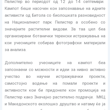
Пелистер во периодот од 12 до 14 септември.
Кампот беше насочен кон запознавање на идните
активисти од Битола со биолошката разновидност
на Националниот парк Пелистер а особено со
значајните растителни видови. За таа цел беа
организирани ботанички теренски истражувања на
кои учесниците собираа фотографски материјали
за анализа.
Дополнително учесниците на кампот беа
запознаени со можности и идеи за нивно активно
учество во научни истражувачки проекти,
самостојно водење на помали проекти и
активности кои би придонеле кон промоција на
Пелистер како Значајно растително подрачје. МКЦ
и Македонското еколошко друштво и натаму ќе ја