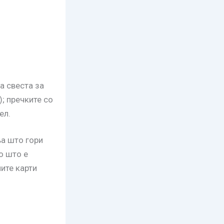
а свеста за
); пречките со
ел.
а што гори
о што е
ите карти