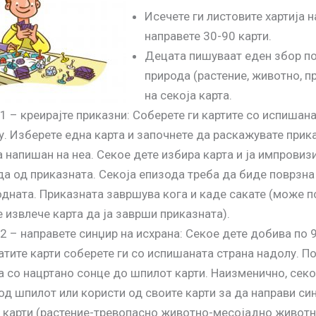
Исечете ги листовите хартија н
направете 30-90 карти.
Децата пишуваат еден збор по
природа (растение, животно, пр
на секоја карта.
1 – креирајте приказни: Соберете ги картите со испишан
у. Изберете една карта и започнете да раскажувате прик
 напишан на неа. Секое дете избира карта и ја импровиз
да од приказната. Секоја епизода треба да биде поврзна
одната. Приказната завршува кога и каде сакате (може 
 извлече карта да ја заврши приказната).
2 – направете синџир на исхрана: Секое дете добива по 9
тите карти соберете ги со испишаната страна надолу. П
а со нацртано сонце до шпилот карти. Наизменично, сек
од шпилот или користи од своите карти за да направи си
и карти (растение-тревопасно животно-месојадно животн