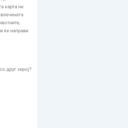
та карта не
звлечената
ивотните,
рв ќе направи
со друг херој?