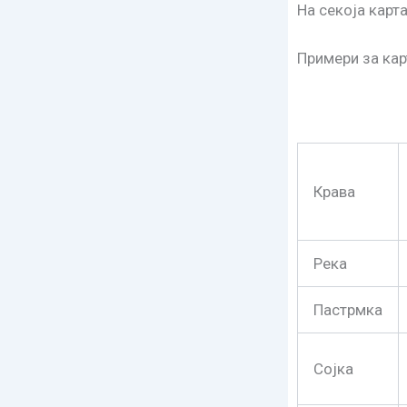
На секоја карт
Примери за кар
Крава
Река
Пастрмка
Сојка