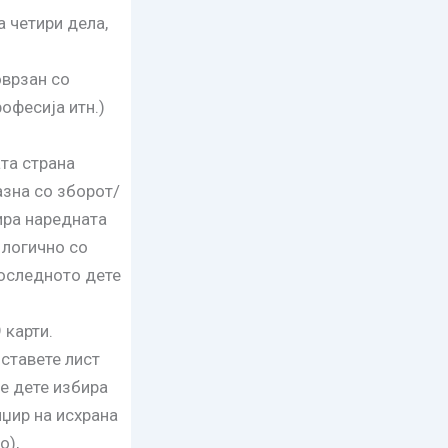
а четири дела,
врзан со
офесија итн.)
ата страна
азна со зборот/
ира наредната
 логично со
последното дете
 карти.
оставете лист
ое дете избира
нџир на исхрана
о),