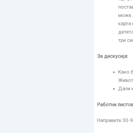
постав
може д
карта
детето
три си
За дискусија
:
Како 
Живот
Дали 
Работни листо
Направете 30-90