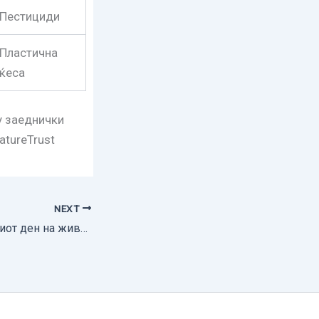
Пестициди
Пластична
ќеса
у заеднички
atureTrust
NEXT
Денеска е Светскиот ден на животната средина, МЕД се приклучува на пораките од светот под мотото „Време е за природата“