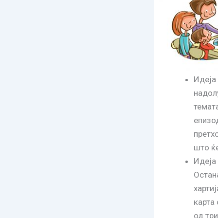
Идеја 
надол
темата
епизо
претх
што ќе
Идеја 
Остана
хартиј
карта 
од тр