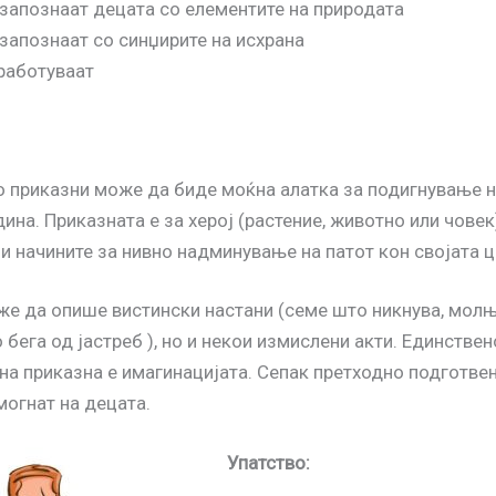
 запознаат децата со елементите на природата
запознаат со синџирите на исхрана
работуваат
 приказни може да биде моќна алатка за подигнување н
ина. Приказната е за херој (растение, животно или човек
 и начините за нивно надминување на патот кон својата ц
е да опише вистински настани (семе што никнува, молњ
 бега од јастреб ), но и некои измислени акти. Единствен
на приказна е имагинацијата. Сепак претходно подготвен
огнат на децата.
Упатство
: