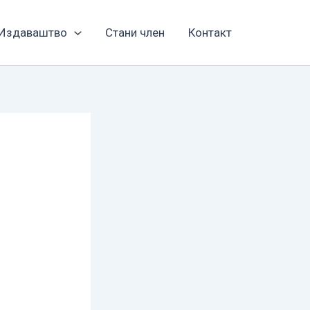
Издаваштво
Стани член
Контакт