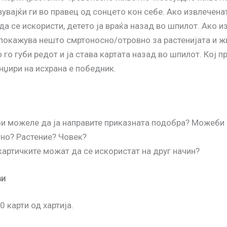
увајќи ги во правец од сонцето кон себе. Ако извлечена
а се искористи, детето ја враќа назад во шпилот. Ако и
 покажува нешто смртоносно/отровно за растенијата и ж
 го губи редот и ја става картата назад во шпилот. Кој п
нџири на исхрана е победник.
би можеле да ја направите приказната подобра? Можеби 
но? Растение? Човек?
картичките можат да се искористат на друг начин?
ви
 карти од хартија.