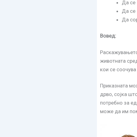
Да се
Да се 
Да со
Вовед
:
Раскажувањето
животната сред
кои се соочува
Приказната мож
дрво, сојка што
потребно за ед
може да им пом