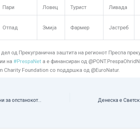
Пари
Ловец
Турист
Ливада
Отпад
Змија
Фармер
Јастреб
 дел од
Прекугранична заштита на регионот Преспа прек
ии на
#PrespaNet
а е финансиран од @PONT.PrespaOhridN
n Charity Foundation со поддршка од @EuroNatur.
Лекција 7 – Закани за опстанокот на рисот