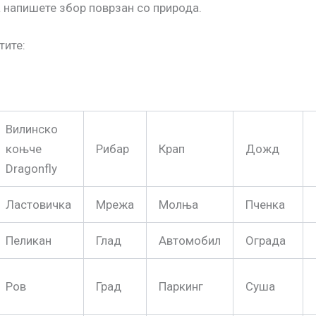
а напишете збор поврзан со природа.
тите:
Вилинско
коњче
Рибар
Крап
Дожд
Dragonfly
Ластовичка
Мрежа
Молња
Пченка
Пеликан
Глад
Автомобил
Ограда
Ров
Град
Паркинг
Суша