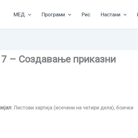
МЕД
Програми
Рис
Настани
 7 – Создавање приказни
ријал
:
Листови хартија (исечени на четири дела), боички