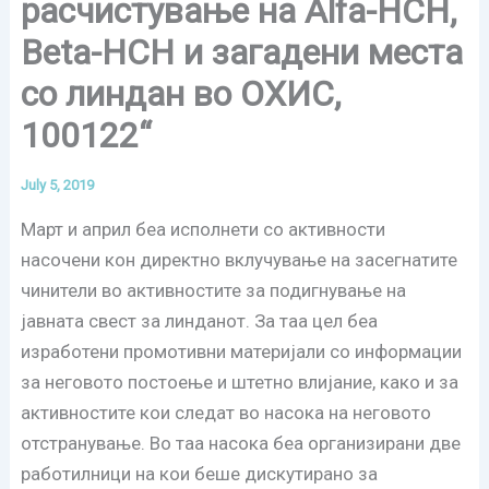
расчистување на Alfa-HCH,
Beta-HCH и загадени места
со линдан во ОХИС,
100122“
July 5, 2019
Март и април беа исполнети со активности
насочени кон директно вклучување на засегнатите
чинители во активностите за подигнување на
јавната свест за линданот. За таа цел беа
изработени промотивни материјали со информации
за неговото постоење и штетно влијание, како и за
активностите кои следат во насока на неговото
отстранување. Во таа насока беа организирани две
работилници на кои беше дискутирано за