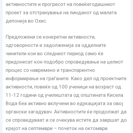
активностите и прогресот на повеќегодишниот
проект за отстранување на линданот од малата
депонија во Охис.
Предложени се конкретни активности,
одговорности и задолженија за одделните
чинители кои во следниот период само ќе
придонесат кон подобро спроведување на целиот
процес со навремено и транспарентно
информирање на граѓаните. Како дел од проектните
активности, повеќе од 100 ученици на возраст од
11-12 години од училиштата од општината Кисела
Вода беа активно вклучени во едукацијата за овој
органски загадувач. Активностите ќе продолжат да
се спроведуваат и се очекува истите да завршат до
крајот на септември – почеток на октомври.