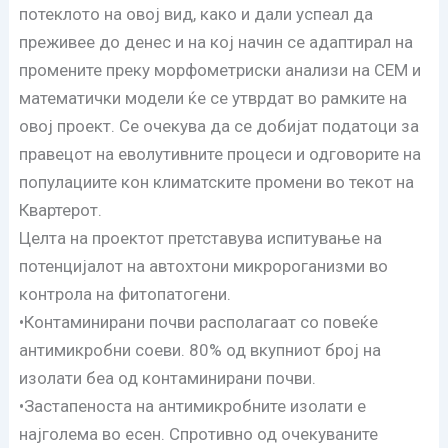
потеклото на овој вид, како и дали успеал да
преживее до денес и на кој начин се адаптирал на
промените преку морфометриски анализи на СЕМ и
математички модели ќе се утврдат во рамките на
овој проект. Се очекува да се добијат податоци за
правецот на еволутивните процеси и одговорите на
популациите кон климатските промени во текот на
Квартерот.
Целта на проектот претставува испитување на
потенцијалот на автохтони микророганизми во
контрола на фитопатогени.
•Контаминирани почви располагаат со повеќе
антимикробни соеви. 80% од вкупниот број на
изолати беа од контаминирани почви.
•Застапеноста на антимикробните изолати е
најголема во есен. Спротивно од очекуваните