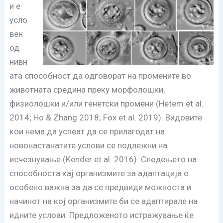
и е
усло
вен
од
нивн
ата способност да одговорат на промените во
животната средина преку морфолошки,
физиолошки и/или генетски промени (Hetem et al.
2014; Ho & Zhang 2018; Fox et al. 2019). Видовите
кои нема да успеат да се прилагодат на
новонастанатите услови се подлежни на
исчезнување (Kender et al. 2016). Следењето на
способноста кај организмите за адаптација е
особено важна за да се предвиди можноста и
начинот на кој организмите би се адаптирале на
идните услови. Предложеното истражување ќе