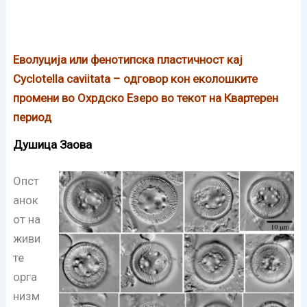
Еволуција или фенотипска пластичност кај
Cyclotella caviitata – одговор кон еколошките
промени во Охрдско Езеро во текот на Квартерен
период
Душица Заова
Опст
анок
от на
живи
те
орга
низм