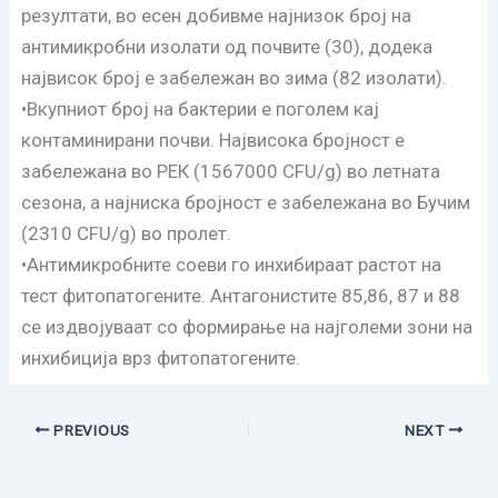
резултати, во есен добивме најнизок број на
антимикробни изолати од почвите (30), додека
највисок број е забележан во зима (82 изолати).
•Вкупниот број на бактерии е поголем кај
контаминирани почви. Највисока бројност е
забележана во РЕК (1567000 CFU/g) во летната
сезона, а најниска бројност е забележана во Бучим
(2310 CFU/g) во пролет.
•Антимикробните соеви го инхибираат растот на
тест фитопатогените. Антагонистите 85,86, 87 и 88
се издвојуваат со формирање на најголеми зони на
инхибиција врз фитопатогените.
PREVIOUS
NEXT