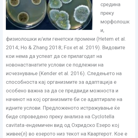
средина
преку
морфолошк
и,
физиолошки и/или генетски промени (Hetem et al.
2014; Ho & Zhang 2018; Fox et al. 2019). Видовите
кои нема да успеат да се прилагодат на
новонастанатите услови се подлежни на
исчезнување (Kender et al. 2016). Следењето на
способноста кај организмите за адаптација е
особено важна за да се предвиди можноста и
начинот на кој организмите би се адаптирале на
идните услови. Предложеното истражување ќе
биде спроведено преку анализа на Cyclotella
cavitata-ендемичен вид од Охридско Езеро кој
живее(л) во езерото низ текот на Kвартерот. Кое е