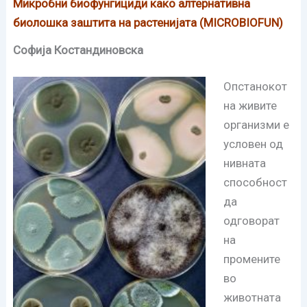
Микробни биофунгициди како алтернативна
биолошка заштита на растенијата (MICROBIOFUN)
Софија Костандиновска
Опстанокот
на живите
организми е
условен од
нивната
способност
да
одговорат
на
промените
во
животната