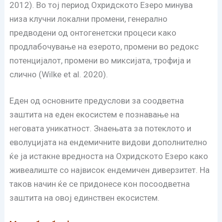
2012). Во тој период Охридското Езеро минува
низа клучни локални промени, генерално
предводени од онтогенетски процеси како
продлабочување на езерото, промени во редокс
потенцијалот, промени во миксијата, трофија и
слично (Wilke et al. 2020).
Еден од основните предуслови за соодветна
заштита на еден екосистем е познавање на
неговата уникатност. Знаењата за потеклото и
еволуцијата на ендемичните видови дополнително
ќе ја истакне вредноста на Охридското Езеро како
живеалиште со највисок ендемичен диверзитет. На
таков начин ќе се придонесе кон посоодветна
заштита на овој единствен екосистем.