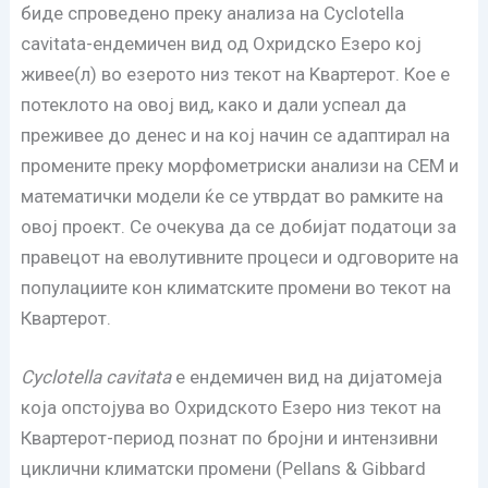
биде спроведено преку анализа на Cyclotella
cavitata-ендемичен вид од Охридско Езеро кој
живее(л) во езерото низ текот на Kвартерот. Кое е
потеклото на овој вид, како и дали успеал да
преживее до денес и на кој начин се адаптирал на
промените преку морфометриски анализи на СЕМ и
математички модели ќе се утврдат во рамките на
овој проект. Се очекува да се добијат податоци за
правецот на еволутивните процеси и одговорите на
популациите кон климатските промени во текот на
Квартерот.
Cyclotella cavitata
е ендемичен вид на дијатомеја
која опстојува во Охридското Езеро низ текот на
Квартерот-период познат по бројни и интензивни
циклични климатски промени (Pellans & Gibbard