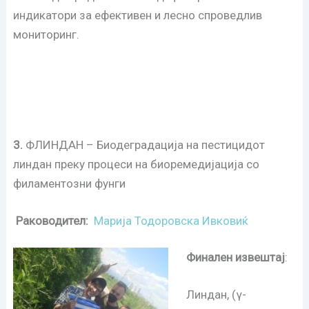
индикатори за ефективен и лесно спроведлив
мониторинг.
3.
ФЛИНДАН – Биодеградација на пестицидот
линдан преку процеси на биоремедијација со
филаментозни фунги
Раководител:
Марија Тодоровска Ивковиќ
Финален извештај
:
Линдан, (γ-