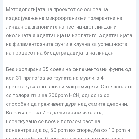
Методологијата на проектот се основа на
издвојување на микроорганизми толерантни на
линдан од депониите на пестицидот линдан и
околината и адаптација на изолатите. Адаптацијата
на филаментозните фунги е клучна за успешноста
на процесот на биодеградацијата на линдан.
Беа изолирани 35 соеви на филаментозни фунги, од
кои 31 припаѓаа во групата на мувли, а 4
претставуваат класични макромицети. Сите изолати
се толерантни на 200ppm HCH, односно се
способни да преживеат дури над самите депонии.
Во случајот на 7 од испитаните изолати,
неочекувано се воочи поголем раст на
концентрација од 50 ppm во споредба со 10 ppm и
во споредба со 0 ppm, укажувајќи на определен