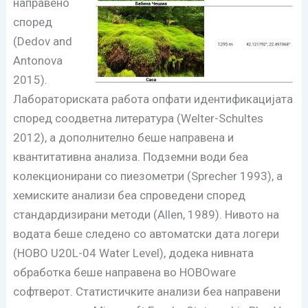
направено
според
(Dedov and
Antonova
2015).
Лабораториската работа опфати идентификацијата
според соодветна литература (Welter-Schultes
2012), а дополнително беше направена и
квантитативна анализа. Подземни води беа
колекционирани со пиезометри (Sprecher 1993), а
хемиските анализи беа спроведени според
стандардизирани методи (Allen, 1989). Нивото на
водата беше следено со автоматски дата логери
(HOBO U20L-04 Water Level), додека нивната
обработка беше направена во HOBOware
софтверот. Статистичките анализи беа направени