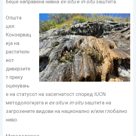
беше направена нивна
ex-situ
и
in-situ
заштита.
Општа
цел:
Конзервац
ија на
растителн
иот
диверзите
т преку
оценувањ
е на статусот на засегнатост според IUCN
методологијата и
ex-situ
и
in-situ
заштита на
загрозените видови на национално и/или глобално
ниво.
Методологија: