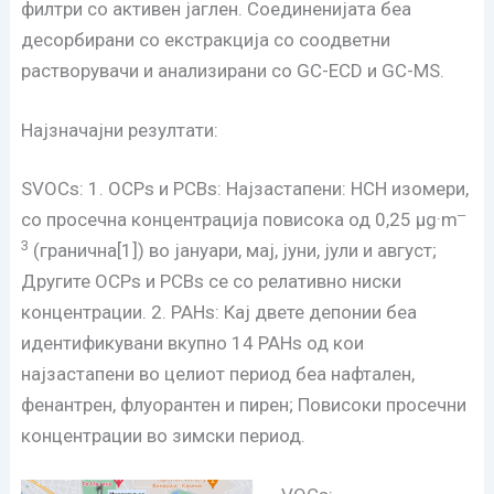
филтри со активен јаглен. Соединенијата беа
десорбирани со екстракција со соодветни
растворувачи и анализирани со GC-ECD и GC-MS.
Најзначајни резултати:
SVOCs: 1. OCPs и PCBs: Најзастапени: HCH изомери,
‒
со просечна концентрација повисока од 0,25 μg·m
3
(гранична[1]) во јануари, мај, јуни, јули и август;
Другите OCPs и PCBs се со релативно ниски
концентрации. 2. PAHs: Кај двете депонии беа
идентификувани вкупно 14 PAHs од кои
најзастапени во целиот период беа нафтален,
фенантрен, флуорантен и пирен; Повисоки просечни
концентрации во зимски период.