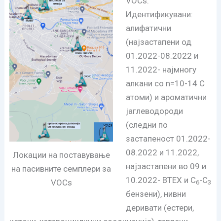
VOCs:
Идентификувани:
алифатични
(најзастапени од
01.2022-08.2022 и
11.2022- најмногу
алкани со n=10-14 C
атоми) и ароматични
јаглеводороди
(следни по
застапеност 01.2022-
08.2022 и 11.2022,
Локации на поставување
најзастапени во 09 и
на пасивните семплери за
10.2022- BTEX и C
-C
VOCs
6
3
бензени), нивни
деривати (естери,