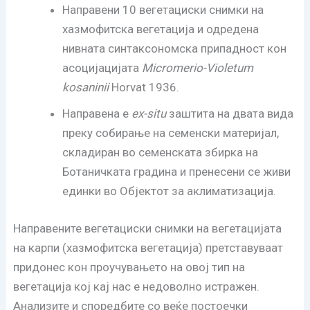
Направени 10 вегетациски снимки на
хазмофитска вегетација и одредена
нивната синтаксономска припадност кон
асоцијацијата
Micromerio-Violetum
kosaninii
Horvat 1936.
Направена е
ex-situ
заштита на двата вида
преку собирање на семенски материјал,
складиран во семенската збирка на
Ботаничката градина и пренесени се живи
единки во Објектот за аклиматизација.
Направените вегетациски снимки на вегетацијата
на карпи (хазмофитска вегетација) претставуваат
придонес кон проучувањето на овој тип на
вегетација кој кај нас е недоволно истражен.
Анализите и споредбите со веќе постоечки