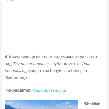
4.
Конзервација на стено-ендемичниот реликтен
вид
Thymus
oehmianus
и субендемитот
Viola
kosaninii
од флората на Република Северна
Македонија
Раководител:
Сара Цветаноcка
Финален