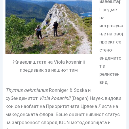
извештај
:
Предмет
на
истражува
ње на овој
проект се
стено-
ендемито
Живеалиштата на Viola kosaninii
т и
предизвик за нашиот тим
реликтен
вид
Thymus oehmianus
Ronniger & Soska и
субендемитот
Viola kosaninii
(Degen) Hayek, видови
кои се наоѓаат на Приоритетната Црвена Листа на
македонската флора. Беше оценет нивниот статус
на загрозеност според IUCN методологијата и