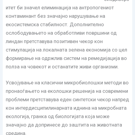
итет би значел елиминација на антропогениот
контаминант без значајно нарушување на
екосистемска стабилност. Дополнително
ослободувањето на обработливи површини од
линдан претставува позитивен чекор кон
стимулација на локалната зелена економија со цел
формирање на одржлив систем на ремедијација во
полза на човекот и останатите живи организми.
Усвојување на класични микробиолошки методи во
пронаоѓањето на еколошки решенија на современи
проблеми претставува еден синтетски чекор напред
кон интердисципилинарната иднина на микробната
екологија, гранка од биологијата која може
значајно да допринесе до заштита на животната
средина.