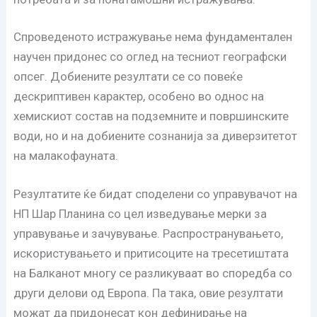
Спроведеното истражување нема фундаментален
научен придонес со оглед на тесниот географски
опсег. Добиените резултати се со повеќе
дескриптивен карактер, особено во однос на
хемискиот состав на подземните и површинските
води, но и на добиените сознанија за диверзитетот
на малакофауната.
Резултатите ќе бидат споделени со управувачот на
НП Шар Планина со цел изведување мерки за
управување и зачувување. Распространувањето,
искористувањето и притисоците на тресетиштата
на Балканот многу се разликуваат во споредба со
други делови од Европа. Па така, овие резултати
можат да придонесат кон дефинирање на