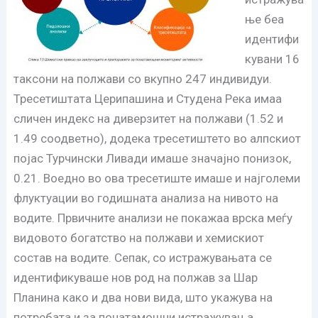
ње беа
идентифи
кувани 16
таксони на полжави со вкупно 247 индивидуи.
Тресетиштата Церипашина и Студена Река имаа
сличен индекс на диверзитет на полжави (1.52 и
1.49 соодветно), додека тресетиштето во алпскиот
појас Турчински Ливади имаше значајно понизок,
0.21. Воедно во ова тресетиште имаше и најголеми
флуктуации во годишната анализа на нивото на
водите. Првичните анализи не покажаа врска меѓу
видовото богатство на полжави и хемискиот
состав на водите. Сепак, со истражувањата се
идентификуваше нов род на полжав за Шар
Планина како и два нови вида, што укажува на
потребата и за понатамошни истражувања.