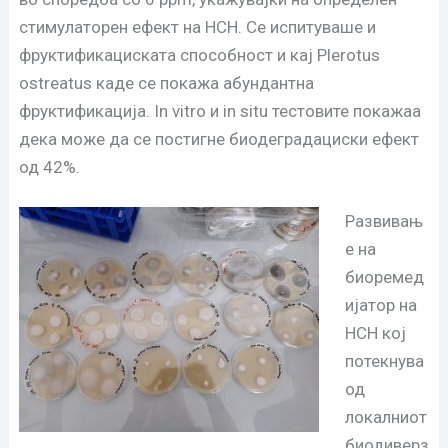
стимулаторен ефект на HCH. Се испитуваше и
фруктификациската способност и кај Plerotus
ostreatus каде се покажа абундантна
фруктификација. In vitro и in situ тестовите покажаа
дека може да се постигне биодеградациски ефект
од 42%.
Развивањ
е на
биоремед
ијатор на
HCH кој
потекнува
од
локалниот
биодиверз