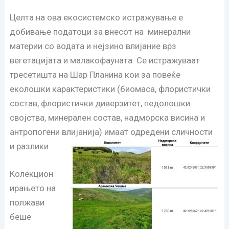
Целта на ова екосистемско истражување е
добивање податоци за внесот на минерални
материи со водата и нејзино влијание врз
вегетацијата и малакофауната. Се истражуваат
тресетишта на Шар Планина кои за повеќе
еколошки карактеристики (биомаса, флористички
состав, флористички диверзитет, педолошки
својства, минерален состав, надморска висина и
антропогени влијанија) имаат одредени сличности
и разлики.
Колекцион
ирањето на
полжави
беше