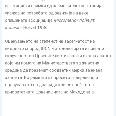
вегетациски снимки од хазмофитска вегетација
укажаа на потребата од ревизија на веќе
опишанaта асоцијација
Micromerio-Violetum
kosaninii
Horvat 1936.
Оценувањето на степенот на засегнатост на
видовите според IUCN методологијата и нивната
вклученост во Црвените листи и книги е една алатка
која им помага на Министерствата за животна
средина да преземат соодветни мерки за нивна
заштита. Во рамките на проектот направено е
оценувањето на два вида кои се наоѓаат на
приоритетната Црвена листа на Македонија.