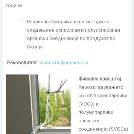
година.
Развивање и примена на методи за
следење на испарливи и полуиспарливи
органски соединенија во воздухот во
Скопје
Раководител:
Ивона Софрониевска
Финален извештај
:
Аерозагадувањето
со штетни испарливи
(VOCs) и
полуиспарливи
органски
соединенија (SVOCs)