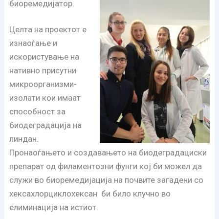
биоремедијатор.
Целта на проектот е
изнаоѓање и
искористување на
нативно присутни
микроорганизми-
изолати кои имаат
способност за
биодеградација на
линдан.
Пронаоѓањето и создавањето на биодеградациски
препарат од филаментозни фунги кој би можел да
служи во биоремедијација на почвите загадени со
хексахлорциклохексан би било клучно во
елиминација на истиот.