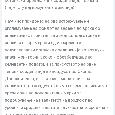
кетони, хетероциклични соединенија), терпени
(најмногу кај комунална депонија).
Научниот придонес на ова истражување е
зголемување на фондот на знаења во врска со
аналитичкиот пристап за земање, подготoвка и
анализа на примероци од испарливи и
полуиспарливи органски соединенија во воздух и
нивен мониторинг, како и обезбедување на
релевантни податоци за присуството на овие
типови соединенија во воздухот во Скопје.
Дополнително, ефикасниот мониторинг на
квалитетот на воздухот ќе има големо значење за
преземање на дополнителни мерки за
подобрување на квалитетот на воздухот во
урбаните средини, заштита на животната средина и
здравјето на сите живи организми