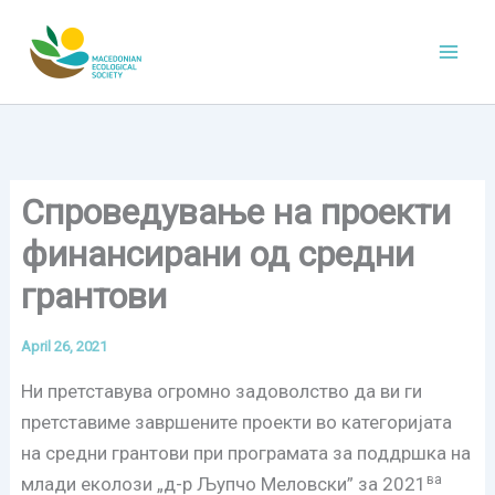
Skip
to
content
Спроведување на проекти
финансирани од средни
грантови
April 26, 2021
Ни претставува огромно задоволство да ви ги
претставиме завршените проекти во категоријата
на средни грантови при програмата за поддршка на
ва
млади еколози „д-р Љупчо Меловски” за 2021