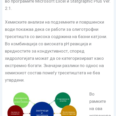
во програмите Microsoft Excel и Statgraphic Plus Ver.
2.1.
Хемиските анализи на подземните и површински
води покажаа дека се работи за олиготрофни
тресетишта со висока содржина на базни катјони.
Во комбинација со високата pH реакција и
вредностите за кондуктивност, според
хидрологијата можат да се категоризираат како
екстремно богати. Значајни разлики по однос на
хемискиот состав помеѓу тресетиштата не беа
утврдени.
Во
рамките
на ова
истражува