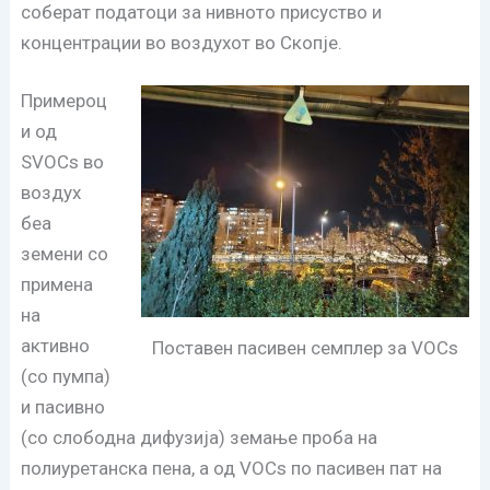
соберат податоци за нивното присуство и
концентрации во воздухот во Скопје.
Примероц
и од
SVOCs во
воздух
беа
земени со
примена
на
активно
Поставен пасивен семплер за VOCs
(со пумпа)
и пасивно
(со слободна дифузија) земање проба на
полиуретанска пена, а од VOCs по пасивен пат на