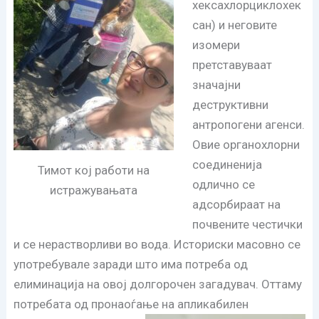
хексахлорциклохек
сан) и неговите
изомери
претставуваат
значајни
деструктивни
антропогени агенси.
Овие органохлорни
соединенија
Тимот кој работи на
одлично се
истражувањата
адсорбираат на
почвените честички
и се нерастворливи во вода. Историски масовно се
употребувале заради што има потреба од
елиминација на овој долгорочен загадувач. Оттаму
потребата од пронаоѓање на апликабилен