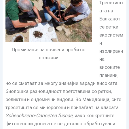
Тресетишт
ата на
Балканот
се ретки
екосистем
и
Промивање на почвени проби со
изолирани
полжави
на
високите
планини,
но се сметаат за многу значајни заради високата
биолошка разновидност претставена со ретки,
реликтни и ендемични видови. Во Македонија, сите
тресетишта се минерогени и припаѓаат на класата
Scheuchzerio-Caricetea fuscae
, иако конкретните
фитоценози досега не се детално обработувани.