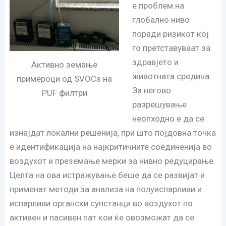
е проблем на
глобално ниво
поради ризикот кој
го претставуваат за
здравјето и
Активно земање
животната средина.
примероци од SVOCs на
За негово
PUF филтри
разрешување
неопходно е да се
изнајдат локални решенија, при што појдовна точка
е идентификација на најкритичните соединенија во
воздухот и преземање мерки за нивно редуцирање.
Целта на ова истражување беше да се развијат и
применат методи за анализа на полуиспарливи и
испарливи органски супстанци во воздухот по
активен и пасивен пат кои ќе овозможат да се