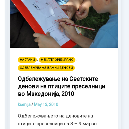
,
,
НАСТАНИ
НЕКАТЕГОРИЗИРАНО
ОДБЕЛЕЖУВАЊЕ ВАЖНИ ДЕНОВИ
Одбележување на Светските
денови на птиците преселници
во Македонија, 2010
ksenija
/
May 13, 2010
Одбележувањето на деновите на
птиците преселници на 8 – 9 мај во