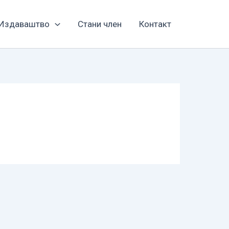
Издаваштво
Стани член
Контакт