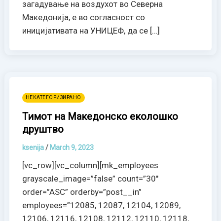
загадување на воздухот во Северна
Македонија, е во согласност со
иницијативата на УНИЦЕФ, да се […]
НЕКАТЕГОРИЗИРАНО
Тимот на Македонско еколошко
друштво
ksenija
/
March 9, 2023
[vc_row][vc_column][mk_employees
grayscale_image=”false” count=”30″
order=”ASC” orderby=”post__in”
employees=”12085, 12087, 12104, 12089,
12106, 12116, 12108, 12112, 12110, 12118,