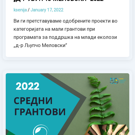
ksenija
/
January 17, 2022
Ви ги претставуваме одобрените проекти во
категоријата на мали грантови при
програмата за поддршка на млади еколози
„д-р Љупчо Меловски”