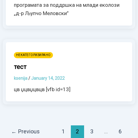
програмата за поддршка на млади еколози
„д-р Љупчо Меловски”
НЕКАТЕГОРИЗИРАНО
тест
ksenija
/
January 14, 2022
цв џцвџцвцв [vfb id=13]
←
Previous
1
2
3
…
6