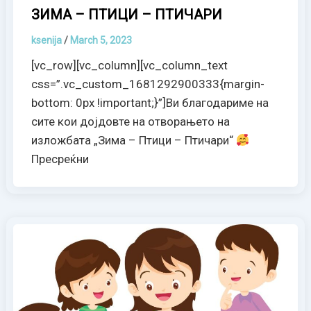
ЗИМА – ПТИЦИ – ПТИЧАРИ
ksenija
/
March 5, 2023
[vc_row][vc_column][vc_column_text
css=”.vc_custom_1681292900333{margin-
bottom: 0px !important;}”]Ви благодариме на
сите кои дојдовте на отворањето на
изложбата „Зима – Птици – Птичари“
Пресреќни